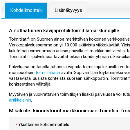
Kohdeilmoittelu
Lisänäkyvyys
Ainutlaatuinen kävijäprofiili toimitilamarkkinoijille
Toimitilat.fi on Suomen ainoa merkittävän kokoinen verkkopalvelu
Verkkopalvelussamme on yli 10 000 aktiivista viikkokävijää. Yleis- 
kulutetaan nimenomaan arkisin päivällä eli markkinointiviestisi t
Toimitilat.fi -palvelussa tavoitat oikean kohderyhmän oikea-aikai
Palvelussa on tarjolla tuhansia vapaita toimitiloja lukuisilta eri t
monipuolisen
toimitilahaun
avulla. Sopivan tilan löytämiseksi v
vastaavista, uusista kohteista suoraan sähköpostiin. Toimitilat.fi
konkreettinen välittäjä.
Myytävien ja vuokrattavien toimitilojen lisäksi palvelussa voi tut
artikkeleihin
.
Mikäli olet kiinnostunut markkinoimaan Toimitilat.fi:s
Yksittäinen kohdeilmoittelu