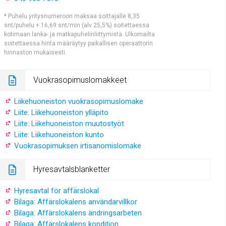
* Puhelu yritysnumeroon maksaa soittajalle 8,35
snt/puhelu + 16,69 snt/min (alv 25,5%) soitettaessa
kotimaan lanka- ja matkapuhelinliittymistä. Ulkomailta
soitettaessa hinta määräytyy paikallisen operaattorin
hinnaston mukaisesti.
Vuokrasopimuslomakkeet
Liikehuoneiston vuokrasopimuslomake
Liite: Liikehuoneiston ylläpito
Liite: Liikehuoneiston muutostyöt
Liite: Liikehuoneiston kunto
Vuokrasopimuksen irtisanomislomake
Hyresavtalsblanketter
Hyresavtal för affärslokal
Bilaga: Affärslokalens användarvillkor
Bilaga: Affärslokalens ändringsarbeten
Bilaga: Affärslokalens kondition