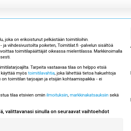
, joka on erikoistunut pelkästään toimitiloihin.
ja viihdesivustoilta poiketen, Toimitilat.fi -palvelun sisältöä
avoittaa toimitilapäättäjät oikeassa mielentilassa. Markkinoimalla
sesti.
oimitilatarjoajilta. Tarpeita vastaavaa tilaa on helppo etsiä
oi käyttää myös
toimitilavahtia
, joka lähettää tietoa hakuehtoja
 on toimitilan tarjoajan ja etsijän kohtaamispaikka - ei
ustua tilaa etsivien omiin
ilmoituksiin
,
markkinakatsauksiin
sekä
sä, valittavanasi sinulla on seuraavat vaihtoehdot