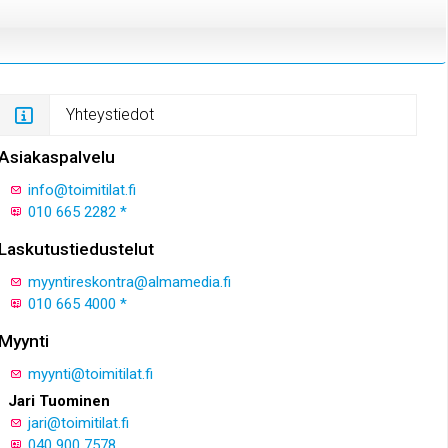
Yhteystiedot
Asiakaspalvelu
info@toimitilat.fi
010 665 2282 *
Laskutustiedustelut
myyntireskontra@almamedia.fi
010 665 4000 *
Myynti
myynti@toimitilat.fi
Jari Tuominen
jari@toimitilat.fi
040 900 7578