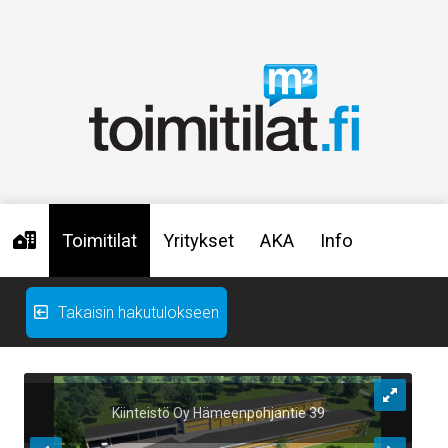
Toimitilat
Yritykset
AKA
Info
Takaisin hakutulokseen
Kiinteistö Oy Hämeenpohjantie 39