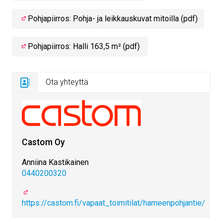
Pohjapiirros: Pohja- ja leikkauskuvat mitoilla (pdf)
Pohjapiirros: Halli 163,5 m² (pdf)
Ota yhteyttä
Castom Oy
Anniina Kastikainen
0440200320
https://castom.fi/vapaat_toimitilat/hameenpohjantie/