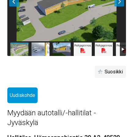
Pohjapiirros
Pohjapiirros
Pohjapiirros
Suosikki
Uudiskohde
Myydään autotalli/-hallitilat -
Jyväskylä