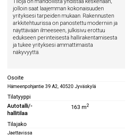
Tiloja on mahdollista yhdistää keskenään,
jolloin saat laajemman kokonaisuuden
yrityksesi tarpeiden mukaan. Rakennusten
arkkitehtuurissa on panostettu moderniin ja
näyttävään ilmeeseen, julkisivu erottuu
edukseen perinteisestä hallirakentamisesta
ja tukee yrityksesi ammattimaista
näkyvyyttä.
Osoite
Hämeenpohjantie 39 A2
,
40520
Jyväskylä
Tilatyyppi
Autotalli/-
2
163 m
hallitilaa
Tilajako
Jaettavissa