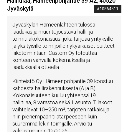
Hallitilaa, Hämeenpohjantie 39 A2, 40520
Jyväskylä
#10864511
Jyväskylän Hämeenlahteen tulossa
laadukas ja muuntojoustava halli- ja
toimitilakokonaisuus, joka tarjoaa yrityksille
ja yksityisille toimijoille nykyaikaiset puitteet
liiketoimintaan. Castom Oy toteuttaa
kohteen vahvalla kokemuksella ja
laadukkaalla otteella.
Kiinteistö Oy Hämeenpohjantie 39 koostuu
kahdesta hallirakennuksesta (A ja B).
Kokonaisuuteen kuuluu yhteensä 19
hallitilaa, 8 varastoa sekä 1 asunto. Tilakoot
vaihtelevat 10–250 m², tarjoten ratkaisuja
niin pienempään tilatarpeeseen kuin
suuremmallekin toimijalle. Arvioitu
valmistuminen 12/2026.