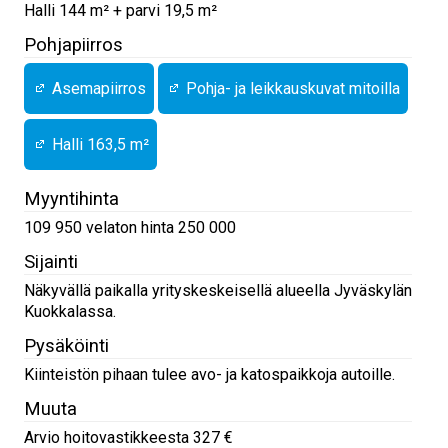
Halli 144 m² + parvi 19,5 m²
Pohjapiirros
Asemapiirros
Pohja- ja leikkauskuvat mitoilla
Halli 163,5 m²
Myyntihinta
109 950 velaton hinta 250 000
Sijainti
Näkyvällä paikalla yrityskeskeisellä alueella Jyväskylän
Kuokkalassa.
Pysäköinti
Kiinteistön pihaan tulee avo- ja katospaikkoja autoille.
Muuta
Arvio hoitovastikkeesta 327 €