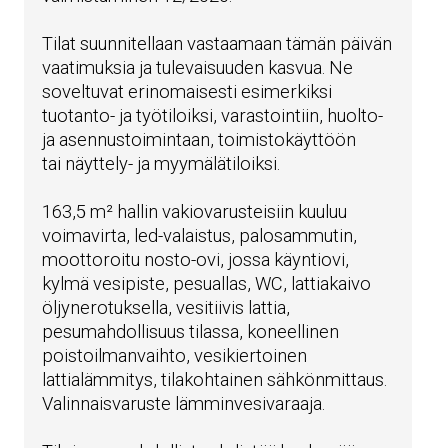
Tilat suunnitellaan vastaamaan tämän päivän
vaatimuksia ja tulevaisuuden kasvua. Ne
soveltuvat erinomaisesti esimerkiksi
tuotanto- ja työtiloiksi, varastointiin, huolto-
ja asennustoimintaan, toimistokäyttöön
tai näyttely- ja myymälätiloiksi.
163,5 m² hallin vakiovarusteisiin kuuluu
voimavirta, led-valaistus, palosammutin,
moottoroitu nosto-ovi, jossa käyntiovi,
kylmä vesipiste, pesuallas, WC, lattiakaivo
öljynerotuksella, vesitiivis lattia,
pesumahdollisuus tilassa, koneellinen
poistoilmanvaihto, vesikiertoinen
lattialämmitys, tilakohtainen sähkönmittaus.
Valinnaisvaruste lämminvesivaraaja.