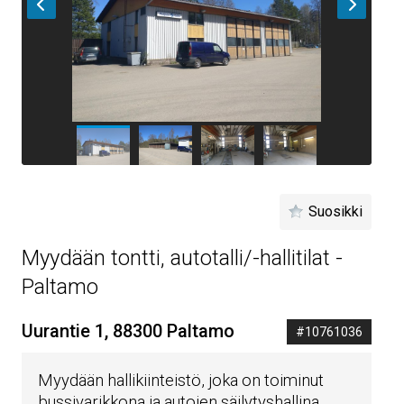
Suosikki
Myydään tontti, autotalli/-hallitilat -
Paltamo
Uurantie 1, 88300 Paltamo
#10761036
Myydään hallikiinteistö, joka on toiminut
bussivarikkona ja autojen säilytyshallina.