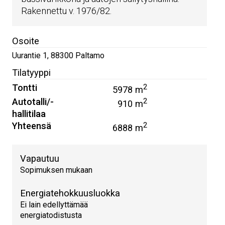
Rakennettu v. 1976/82.
Osoite
Uurantie 1
,
88300
Paltamo
Tilatyyppi
Tontti
2
5978 m
Autotalli/-
2
910 m
hallitilaa
Yhteensä
2
6888 m
Vapautuu
Sopimuksen mukaan
Energiatehokkuusluokka
Ei lain edellyttämää
energiatodistusta