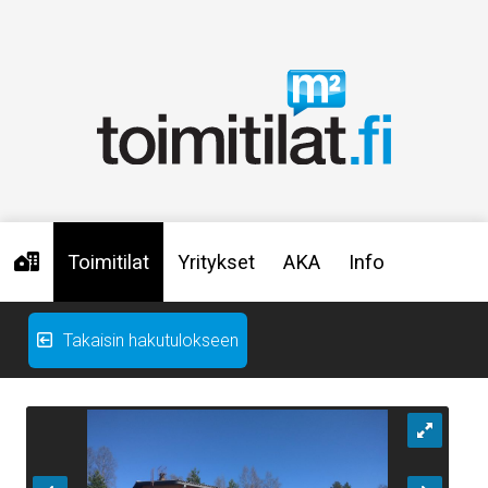
Toimitilat
Yritykset
AKA
Info
Takaisin hakutulokseen