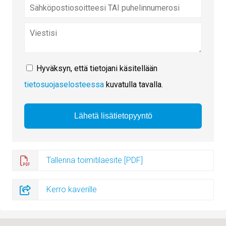
Hyväksyn, että tietojani käsitellään
tietosuojaselosteessa
kuvatulla tavalla.
Tallenna toimitilaesite [PDF]
Kerro kaverille