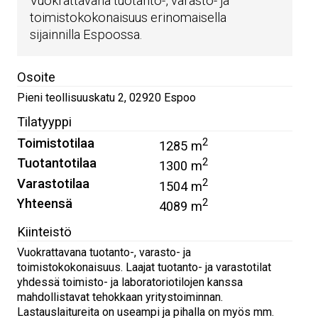
Vuokrattavana tuotanto-, varasto- ja
toimistokokonaisuus erinomaisella
sijainnilla Espoossa.
Osoite
Pieni teollisuuskatu 2
,
02920
Espoo
Tilatyyppi
Toimistotilaa
2
1285 m
Tuotantotilaa
2
1300 m
Varastotilaa
2
1504 m
Yhteensä
2
4089 m
Kiinteistö
Vuokrattavana tuotanto-, varasto- ja
toimistokokonaisuus. Laajat tuotanto- ja varastotilat
yhdessä toimisto- ja laboratoriotilojen kanssa
mahdollistavat tehokkaan yritystoiminnan.
Lastauslaitureita on useampi ja pihalla on myös mm.