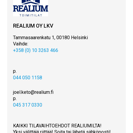
REALIUM OY LKV
Tammasaarenkatu 1, 00180 Helsinki
Vaihde:
+358 (0) 10 3263 466
p.
044 050 1158
joel.keto@realium.fi
p.
045 317 0330
KAIKKI TILAVAIHTOEHDOT REALIUMILTA!
Yksi välittäjä riittää! Soita tai lähetä sähköposti!