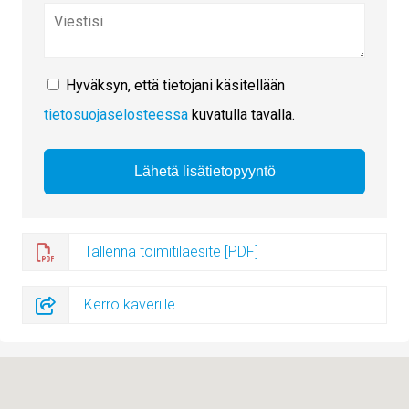
Hyväksyn, että tietojani käsitellään
tietosuojaselosteessa
kuvatulla tavalla.
Tallenna toimitilaesite [PDF]
Kerro kaverille