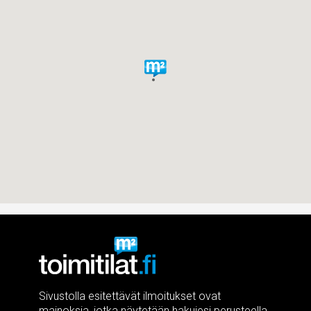
Sivustolla esitettävät ilmoitukset ovat
mainoksia, jotka näytetään hakujesi perusteella.