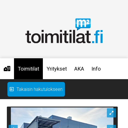
Toimitilat
Yritykset
AKA
Info
Takaisin hakutulokseen