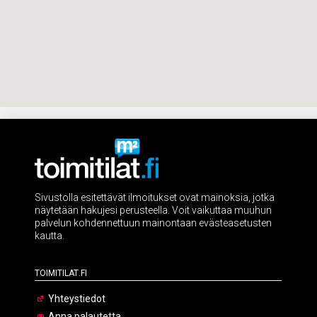
Sivustolla esitettävät ilmoitukset ovat mainoksia, jotka
näytetään hakujesi perusteella. Voit vaikuttaa muuhun
palvelun kohdennettuun mainontaan evästeasetusten
kautta.
Toimitilat.fi
Yhteystiedot
Anna palautetta