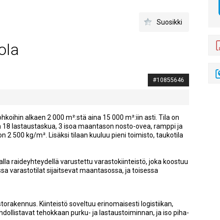
Suosikki
ola
#10855646
koihin alkaen 2 000 m²:stä aina 15 000 m²:iin asti. Tila on
n 18 lastaustaskua, 3 isoa maantason nosto-ovea, ramppi ja
 2 500 kg/m². Lisäksi tilaan kuuluu pieni toimisto, taukotila
alla raideyhteydellä varustettu varastokiinteistö, joka koostuu
a varastotilat sijaitsevat maantasossa, ja toisessa
rakennus. Kiinteistö soveltuu erinomaisesti logistiikan,
hdollistavat tehokkaan purku- ja lastaustoiminnan, ja iso piha-