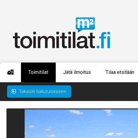
Toimitilat
Jätä ilmoitus
Tilaa etsitään
Takaisin hakutulokseen