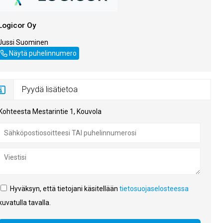
Logicor Oy
Jussi Suominen
+358407509964
Näytä puhelinnumero
Pyydä lisätietoa
Kohteesta Mestarintie 1, Kouvola
Hyväksyn, että tietojani käsitellään
tietosuojaselosteessa
kuvatulla tavalla.