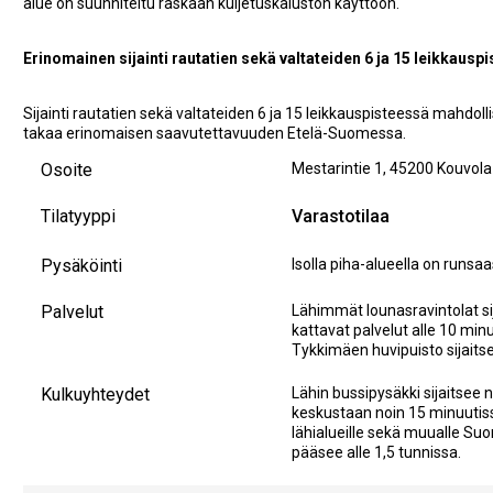
alue on suunniteltu raskaan kuljetuskaluston käyttöön.
Erinomainen sijainti rautatien sekä valtateiden 6 ja 15 leikkausp
Sijainti rautatien sekä valtateiden 6 ja 15 leikkauspisteessä mahdol
takaa erinomaisen saavutettavuuden Etelä-Suomessa.
Osoite
Mestarintie 1
,
45200
Kouvola
Tilatyyppi
Varastotilaa
Pysäköinti
Isolla piha-alueella on runsaa
Palvelut
Lähimmät lounasravintolat si
kattavat palvelut alle 10 minu
Tykkimäen huvipuisto sijaitse
Kulkuyhteydet
Lähin bussipysäkki sijaitsee 
keskustaan noin 15 minuutis
lähialueille sekä muualle Suo
pääsee alle 1,5 tunnissa.