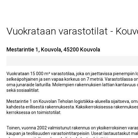
Vuokrataan varastotilat - Kouv
Mestarintie 1, Kouvola, 45200 Kouvola
Vuokrataan 15 000 m² varastotilaa, joka on jaettavissa pienempiin loh
selkeäpohjainen ja sen vapaa korkeus on 7 metriä. Varastotilassa o
oma junaraide laiturilla. Molempien rakennuksien lattian kantavuus on
sekä sosiaalitilat.
Mestarintie 1 on Kouvolan Teholan logistiikka-alueella sijaitseva, om
kahdesta erillisestä rakennuksesta. Kaksikerroksisessa rakennuksess
kerroksessa on toimistotilat.
Toinen, vuonna 2002 valmistunut rakennus on yksikerroksinen varasto
kaupan ja teollisuuden varastointitarpeisiin. Useat lastaustaskut ma