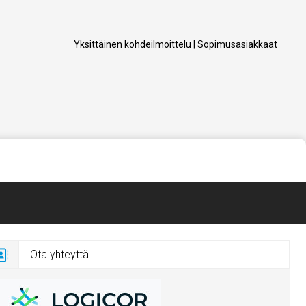
Yksittäinen kohdeilmoittelu
|
Sopimusasiakkaat
Ota yhteyttä