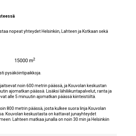
isteessä
listaa nopeat yhteydet Helsinkiin, Lahteen ja Kotkaan sekä
2
15000 m
sti pysäköintipaikkoja.
jaitsevat noin 600 metrin päässä, ja Kouvolan keskustan
utin ajomatkan päässä. Lisäksi lähiliikuntapalvelut, ranta ja
vat alle 5 minuutin ajomatkan päässä kiinteistöltä.
noin 800 metrin päässä, josta kulkee suora linja Kouvolan
sa. Kouvolan keskustasta on kattavat junayhteydet
meen. Lahteen matkaa junalla on noin 30 min ja Helsinkiin