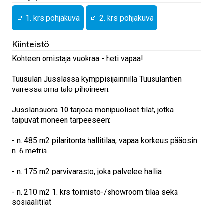
1. krs pohjakuva
2. krs pohjakuva
Kiinteistö
Kohteen omistaja vuokraa - heti vapaa!
Tuusulan Jusslassa kymppisijainnilla Tuusulantien
varressa oma talo pihoineen.
Jusslansuora 10 tarjoaa monipuoliset tilat, jotka
taipuvat moneen tarpeeseen:
- n. 485 m2 pilaritonta hallitilaa, vapaa korkeus pääosin
n. 6 metriä
- n. 175 m2 parvivarasto, joka palvelee hallia
- n. 210 m2 1. krs toimisto-/showroom tilaa sekä
sosiaalitilat