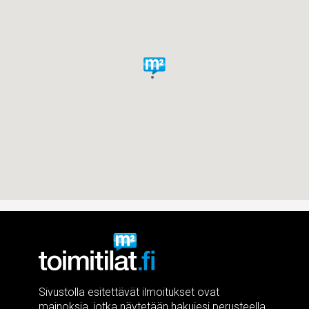
Sivustolla esitettävät ilmoitukset ovat
mainoksia, jotka näytetään hakujesi perusteella.