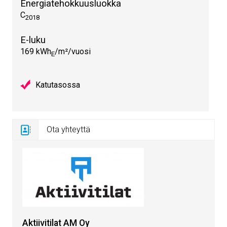
Energiatehokkuusluokka
C
2018
E-luku
169 kWh
/m²/vuosi
E
Katutasossa
Ota yhteyttä
Aktiivitilat AM Oy