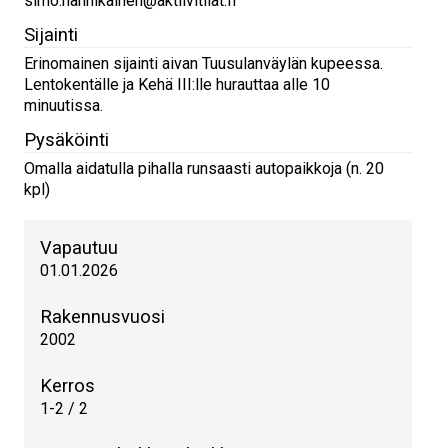
simo.hannikainen@aktiivitilat.fi
Sijainti
Erinomainen sijainti aivan Tuusulanväylän kupeessa.
Lentokentälle ja Kehä III:lle hurauttaa alle 10
minuutissa.
Pysäköinti
Omalla aidatulla pihalla runsaasti autopaikkoja (n. 20
kpl)
Vapautuu
01.01.2026
Rakennusvuosi
2002
Kerros
1-2 / 2