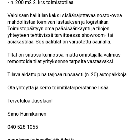
- n. 200 m2 2. krs toimistotilaa
Valoisaan hallitilan kaksi sisäänajettavaa nosto-ovea
mahdollistaa toimivan lastauksen ja logistiikan.
Toimistopäätyyn oma pääsisäänkäynti ja tilojen
yhteyteen tehtävissä tarvittaessa showroom- tai
asiakastilaa. Sosiaalitilat on varustettu saunalla.
TIlat on siitissä kunnossa, mutta omistajalla valmius
remontoida tilat yrityksenne tarpeita vastaavaksi.
Tilava aidattu piha tarjoaa runsaasti (n. 20) autopaikkoja.
Ota yhteyttä ja kerro toimitilatarpeistanne lisää.
Tervetuloa Jusslaan!
Simo Hännikäinen
040 528 1055