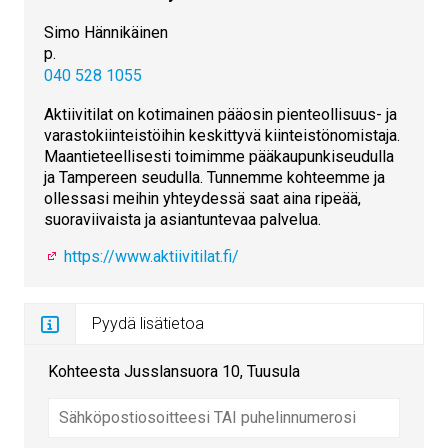
Simo Hännikäinen
p.
040 528 1055
Aktiivitilat on kotimainen pääosin pienteollisuus- ja
varastokiinteistöihin keskittyvä kiinteistönomistaja.
Maantieteellisesti toimimme pääkaupunkiseudulla
ja Tampereen seudulla. Tunnemme kohteemme ja
ollessasi meihin yhteydessä saat aina ripeää,
suoraviivaista ja asiantuntevaa palvelua.
https://www.aktiivitilat.fi/
Pyydä lisätietoa
Kohteesta Jusslansuora 10, Tuusula