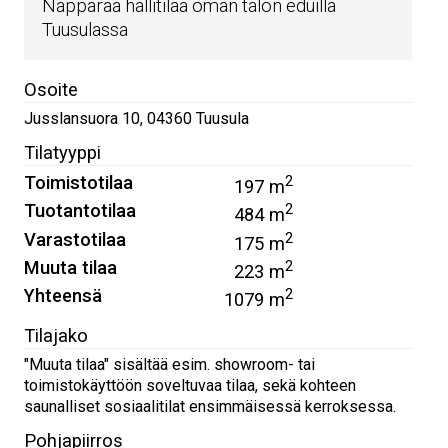
Näppärää hallitilaa oman talon eduilla
Tuusulassa
Osoite
Jusslansuora 10
,
04360
Tuusula
Tilatyyppi
Toimistotilaa
2
197 m
Tuotantotilaa
2
484 m
Varastotilaa
2
175 m
Muuta tilaa
2
223 m
Yhteensä
2
1079 m
Tilajako
"Muuta tilaa" sisältää esim. showroom- tai
toimistokäyttöön soveltuvaa tilaa, sekä kohteen
saunalliset sosiaalitilat ensimmäisessä kerroksessa.
Pohjapiirros