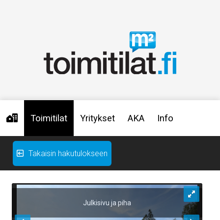
Toimitilat
Yritykset
AKA
Info
Takaisin hakutulokseen
Julkisivu ja piha