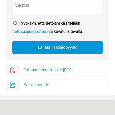
Hyväksyn, että tietojani käsitellään
tietosuojaselosteessa
kuvatulla tavalla.
Tallenna toimitilaesite [PDF]
Kerro kaverille