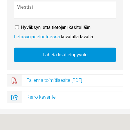
Hyväksyn, että tietojani käsitellään
tietosuojaselosteessa
kuvatulla tavalla.
Tallenna toimitilaesite [PDF]
Kerro kaverille