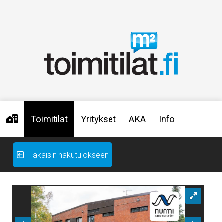
Toimitilat
Yritykset
AKA
Info
Takaisin hakutulokseen