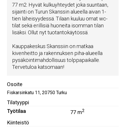
77 m2. Hyvät kulkuyhteydet joka suuntaan,
sijainti on Turun Skanssin alueella aivan 1-
tien läheisyydessä. Tilaan kuuluu omat wc-
tilat sekä erillisiä huoneita isomman tilan
lisäksi. Ollut nyt tuotantokäytössä.
Kauppakeskus Skanssiin on matkaa
kivenheitto ja rakennuksen piha-alueella
pysäköintimahdollisuus tolppapaikalle.
Tervetuloa katsomaan!
Osoite
Fiskarsinkatu 11
,
20750
Turku
Tilatyyppi
Työtilaa
2
77 m
Kiinteistö