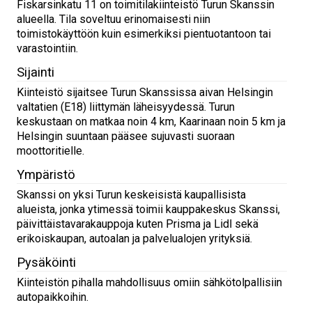
Fiskarsinkatu 11 on toimitilakiinteistö Turun Skanssin
alueella. Tila soveltuu erinomaisesti niin
toimistokäyttöön kuin esimerkiksi pientuotantoon tai
varastointiin.
Sijainti
Kiinteistö sijaitsee Turun Skanssissa aivan Helsingin
valtatien (E18) liittymän läheisyydessä. Turun
keskustaan on matkaa noin 4 km, Kaarinaan noin 5 km ja
Helsingin suuntaan pääsee sujuvasti suoraan
moottoritielle.
Ympäristö
Skanssi on yksi Turun keskeisistä kaupallisista
alueista, jonka ytimessä toimii kauppakeskus Skanssi,
päivittäistavarakauppoja kuten Prisma ja Lidl sekä
erikoiskaupan, autoalan ja palvelualojen yrityksiä.
Pysäköinti
Kiinteistön pihalla mahdollisuus omiin sähkötolpallisiin
autopaikkoihin.