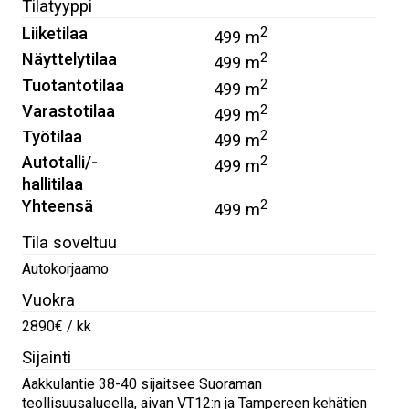
Tilatyyppi
Liiketilaa
2
499 m
Näyttelytilaa
2
499 m
Tuotantotilaa
2
499 m
Varastotilaa
2
499 m
Työtilaa
2
499 m
Autotalli/-
2
499 m
hallitilaa
Yhteensä
2
499 m
Tila soveltuu
Autokorjaamo
Vuokra
2890€ / kk
Sijainti
Aakkulantie 38-40 sijaitsee Suoraman
teollisuusalueella, aivan VT12:n ja Tampereen kehätien