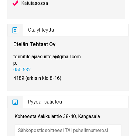
Katutasossa
Ota yhteyttä
Etelän Tehtaat Oy
toimitilojajaasuntoja@gmail.com
p.
050 532
4189 (arkisin klo 8-16)
Pyydä lisätietoa
Kohteesta Aakkulantie 38-40, Kangasala