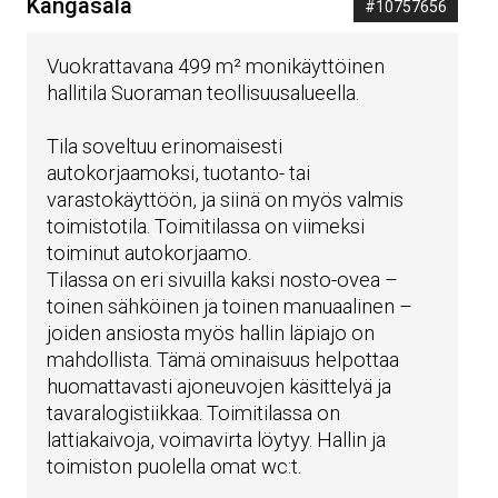
Kangasala
#10757656
Vuokrattavana 499 m² monikäyttöinen
hallitila Suoraman teollisuusalueella.
Tila soveltuu erinomaisesti
autokorjaamoksi, tuotanto- tai
varastokäyttöön, ja siinä on myös valmis
toimistotila. Toimitilassa on viimeksi
toiminut autokorjaamo.
Tilassa on eri sivuilla kaksi nosto-ovea –
toinen sähköinen ja toinen manuaalinen –
joiden ansiosta myös hallin läpiajo on
mahdollista. Tämä ominaisuus helpottaa
huomattavasti ajoneuvojen käsittelyä ja
tavaralogistiikkaa. Toimitilassa on
lattiakaivoja, voimavirta löytyy. Hallin ja
toimiston puolella omat wc:t.