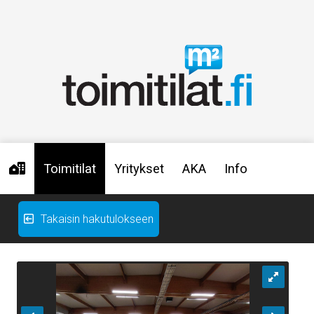
Toimitilat
Yritykset
AKA
Info
Takaisin hakutulokseen