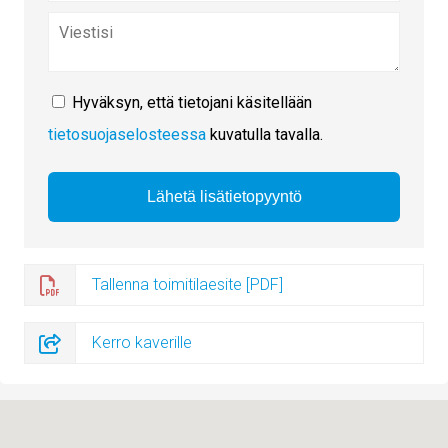
Hyväksyn, että tietojani käsitellään
tietosuojaselosteessa
kuvatulla tavalla.
Tallenna toimitilaesite [PDF]
Kerro kaverille