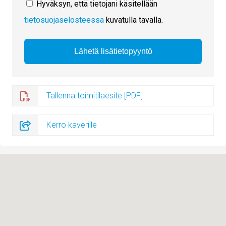
Hyväksyn, että tietojani käsitellään
tietosuojaselosteessa
kuvatulla tavalla.
Tallenna toimitilaesite [PDF]
Kerro kaverille