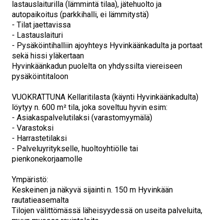
lastauslaiturilla (lämmintä tilaa), jätehuolto ja
autopaikoitus (parkkihalli, ei lämmitystä)
- Tilat jaettavissa
- Lastauslaituri
- Pysäköintihalliin ajoyhteys Hyvinkäänkadulta ja portaat
sekä hissi yläkertaan
Hyvinkäänkadun puolelta on yhdyssilta viereiseen
pysäköintitaloon
VUOKRATTUNA Kellaritilasta (käynti Hyvinkäänkadulta)
löytyy n. 600 m² tila, joka soveltuu hyvin esim:
- Asiakaspalvelutilaksi (varastomyymälä)
- Varastoksi
- Harrastetilaksi
- Palveluyritykselle, huoltoyhtiölle tai
pienkonekorjaamolle
Ympäristö:
Keskeinen ja näkyvä sijainti n. 150 m Hyvinkään
rautatieasemalta
Tilojen välittömässä läheisyydessä on useita palveluita,