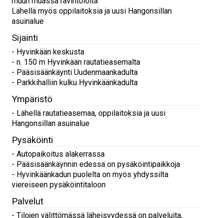
muun muassa ravintoloita
Lähellä myös oppilaitoksia ja uusi Hangonsillan
asuinalue
Sijainti
- Hyvinkään keskusta
- n. 150 m Hyvinkään rautatieasemalta
- Pääsisäänkäynti Uudenmaankadulta
- Parkkihalliin kulku Hyvinkäänkadulta
Ympäristö
- Lähellä rautatieasemaa, oppilaitoksia ja uusi
Hangonsillan asuinalue
Pysäköinti
- Autopaikoitus alakerrassa
- Pääsisäänkäynnin edessä on pysäköintipaikkoja
- Hyvinkäänkadun puolelta on myös yhdyssilta
viereiseen pysäköintitaloon
Palvelut
- Tilojen välittömässä läheisyydessä on palveluita,