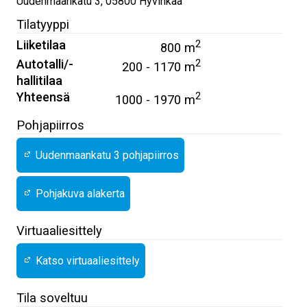
Uudenmaankatu 3
,
05800
Hyvinkää
Tilatyyppi
Liiketilaa
2
800 m
Autotalli/-
2
200 - 1170 m
hallitilaa
Yhteensä
2
1000 - 1970 m
Pohjapiirros
Uudenmaankatu 3 pohjapiirros
Pohjakuva alakerta
Virtuaaliesittely
Katso virtuaaliesittely
Tila soveltuu