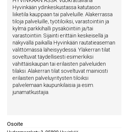
HYVINKÄÄN ÄSSÄ. Vuokrattavana
Hyvinkään ydinkeskustassa katutason
liiketila kauppaan tai palveluille. Alakerrassa
tiloja palveluille, työtiloiksi, varastointiin ja
kylmä parkkihalli pysäköintiin ja/tai
varastointiin. Sijainti erittäin keskeisellä ja
näkyvällä paikalla Hyvinkään rautatieaseman
välittömässä läheisyydessä. Yläkerran tilat
soveltuvat täydellisesti esimerkiksi
vähittäiskaupan tai erilaisten palveluiden
tilaksi. Alakerran tilat soveltuvat mainiosti
erilaisten palveluyritysten tiloiksi
palvelemaan kaupunkilaisia ja esim.
junamatkustajia.
Osoite