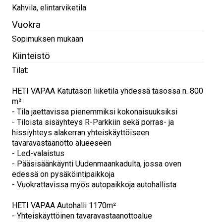
Kahvila, elintarviketila
Vuokra
Sopimuksen mukaan
Kiinteistö
Tilat:
HETI VAPAA Katutason liiketila yhdessä tasossa n. 800
m²
- Tila jaettavissa pienemmiksi kokonaisuuksiksi
- Tiloista sisäyhteys R-Parkkiin sekä porras- ja
hissiyhteys alakerran yhteiskäyttöiseen
tavaravastaanotto alueeseen
- Led-valaistus
- Pääsisäänkäynti Uudenmaankadulta, jossa oven
edessä on pysäköintipaikkoja
- Vuokrattavissa myös autopaikkoja autohallista
HETI VAPAA Autohalli 1170m²
- Yhteiskäyttöinen tavaravastaanottoalue