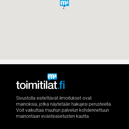
Sivustolla esitettävät ilmoitukset ovat
mainoksia, jotka näytetään hakujesi perusteella.
Voit vaikuttaa muuhun palvelun kohdennettuun
mainontaan evästeasetusten kautta.