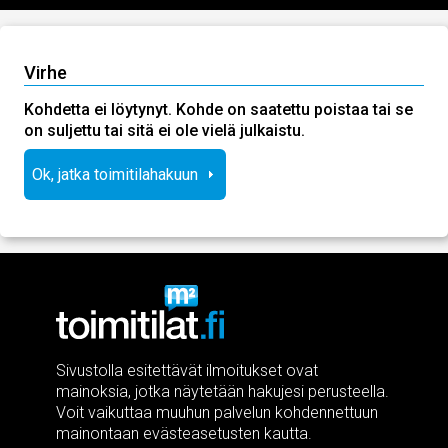
Virhe
Kohdetta ei löytynyt. Kohde on saatettu poistaa tai se
on suljettu tai sitä ei ole vielä julkaistu.
Ok, jatka toimitilahakuun
Sivustolla esitettävät ilmoitukset ovat
mainoksia, jotka näytetään hakujesi perusteella.
Voit vaikuttaa muuhun palvelun kohdennettuun
mainontaan evästeasetusten kautta.