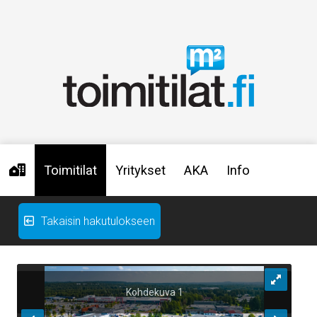
Toimitilat
Yritykset
AKA
Info
Takaisin hakutulokseen
Kohdekuva 1