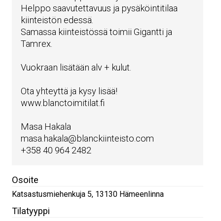
Helppo saavutettavuus ja pysäköintitilaa
kiinteistön edessä.
Samassa kiinteistössä toimii Gigantti ja
Tamrex.
Vuokraan lisätään alv + kulut.
Ota yhteyttä ja kysy lisää!
www.blanctoimitilat.fi
Masa Hakala
masa.hakala@blanckiinteisto.com
+358 40 964 2482
Osoite
Katsastusmiehenkuja 5
,
13130
Hämeenlinna
Tilatyyppi