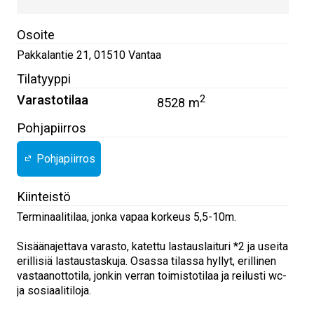
Osoite
Pakkalantie 21
,
01510
Vantaa
Tilatyyppi
Varastotilaa
2
8528 m
Pohjapiirros
Pohjapiirros
Kiinteistö
Terminaalitilaa, jonka vapaa korkeus 5,5-10m.
Sisäänajettava varasto, katettu lastauslaituri *2 ja useita
erillisiä lastaustaskuja. Osassa tilassa hyllyt, erillinen
vastaanottotila, jonkin verran toimistotilaa ja reilusti wc-
ja sosiaalitiloja.