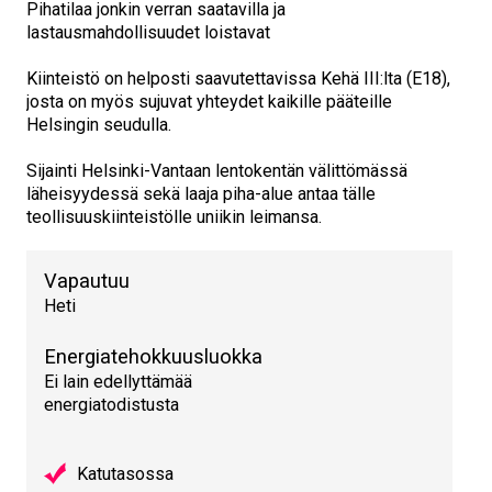
Pihatilaa jonkin verran saatavilla ja
lastausmahdollisuudet loistavat
Kiinteistö on helposti saavutettavissa Kehä III:lta (E18),
josta on myös sujuvat yhteydet kaikille pääteille
Helsingin seudulla.
Sijainti Helsinki-Vantaan lentokentän välittömässä
läheisyydessä sekä laaja piha-alue antaa tälle
teollisuuskiinteistölle uniikin leimansa.
Vapautuu
Heti
Energiatehokkuusluokka
Ei lain edellyttämää
energiatodistusta
Katutasossa