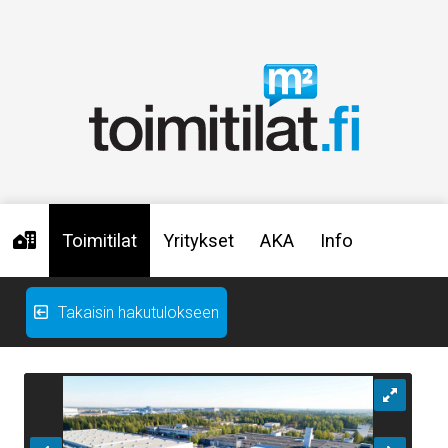
Toimitilat
Yritykset
AKA
Info
Takaisin hakutulokseen