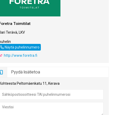
Foretra Toimitilat
Jari Terävä, LKV
puhelin
050 5757214
Näytä puhelinnumero
http://www.foretra.fi
Pyydä lisätietoa
Kohteesta Peltomäenkatu 11, Kerava