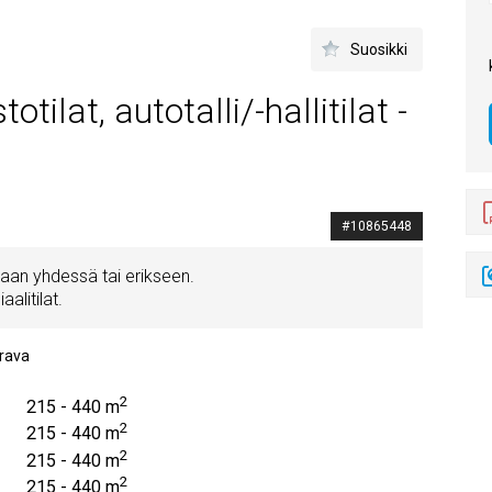
Suosikki
tilat, autotalli/-hallitilat -
#10865448
taan yhdessä tai erikseen.
alitilat.
rava
2
215 - 440 m
2
215 - 440 m
2
215 - 440 m
2
215 - 440 m