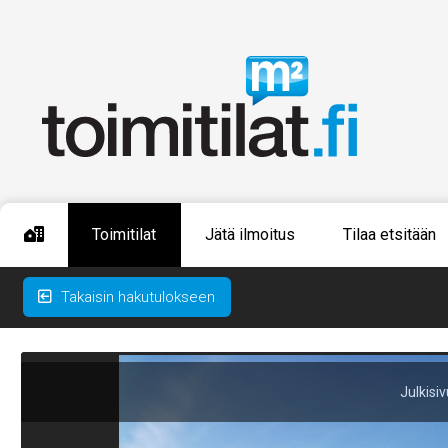
Toimitilat
Jätä ilmoitus
Tilaa etsitään
Takaisin hakutulokseen
Julkisi