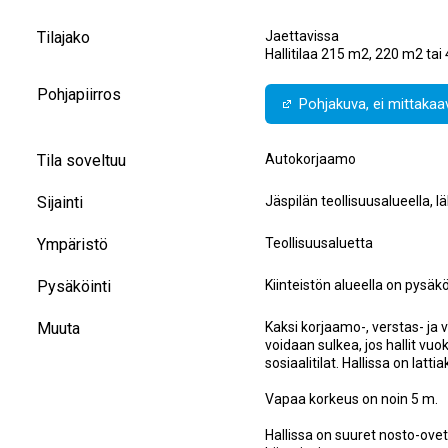
Tilajako
Jaettavissa
Hallitilaa 215 m2, 220 m2 tai
Pohjapiirros
Pohjakuva, ei mittaka
Tila soveltuu
Autokorjaamo
Sijainti
Jäspilän teollisuusalueella, 
Ympäristö
Teollisuusaluetta
Pysäköinti
Kiinteistön alueella on pysäköi
Muuta
Kaksi korjaamo-, verstas- ja va
voidaan sulkea, jos hallit vu
sosiaalitilat. Hallissa on lattia
Vapaa korkeus on noin 5 m.
Hallissa on suuret nosto-ovet