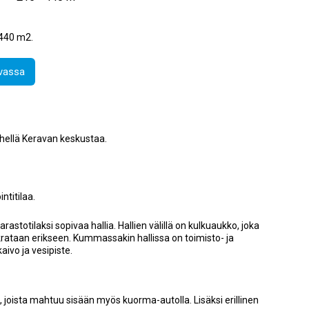
 440 m2.
avassa
lähellä Keravan keskustaa.
ntitilaa.
rastotilaksi sopivaa hallia. Hallien välillä on kulkuaukko, joka
okrataan erikseen. Kummassakin hallissa on toimisto- ja
kaivo ja vesipiste.
, joista mahtuu sisään myös kuorma-autolla. Lisäksi erillinen