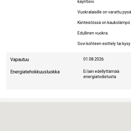
käyntiovi.
Vuokralaisille on varattu pysäk
Kiinteistössä on kaukolämpö 
Edullinen vuokra.
Sovi kohteen esittely tai kysy 
Vapautuu
01.08.2026
Energiatehokkuusluokka
Ei lain edellyttämää
energiatodistusta