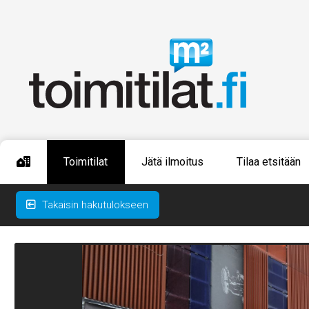
Toimitilat
Jätä ilmoitus
Tilaa etsitään
Takaisin hakutulokseen