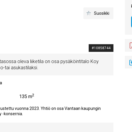
Suosikki
#10858744
tasossa oleva liiketila on osa pysäköintitalo Koy
o-tai asukastilaksi.
a
2
135 m
erustettu vuonna 2023. Yhtiö on osa Vantaan kaupungin
 -konsernia.