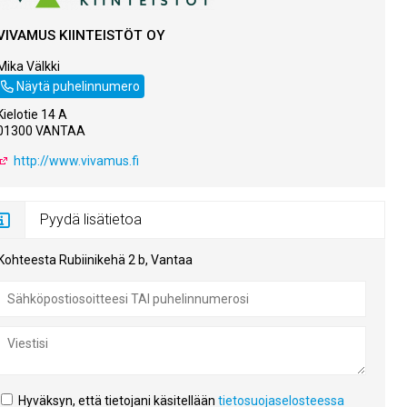
VIVAMUS KIINTEISTÖT OY
Mika Välkki
050 368 8145
Näytä puhelinnumero
Kielotie 14 A
01300 VANTAA
http://www.vivamus.fi
Pyydä lisätietoa
Kohteesta Rubiinikehä 2 b, Vantaa
Hyväksyn, että tietojani käsitellään
tietosuojaselosteessa