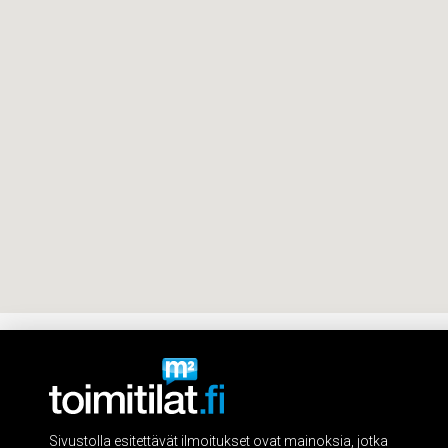
Sivustolla esitettävät ilmoitukset ovat mainoksia, jotka