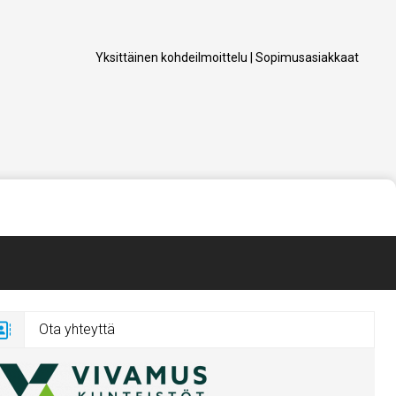
Yksittäinen kohdeilmoittelu
|
Sopimusasiakkaat
Ota yhteyttä