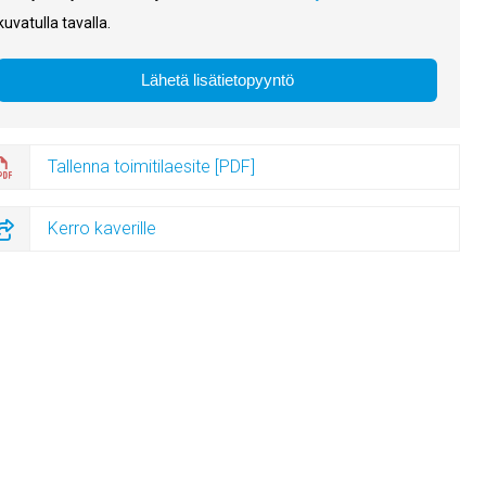
kuvatulla tavalla.
Tallenna toimitilaesite [PDF]
Kerro kaverille