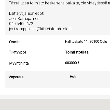
Tässä upea toimisto keskeiseltä paikalta, ole yhteydessä 
Esittelyt ja lisätiedot:
Joni Romppainen
040 5400 672
joni.romppainen@kiinteistotahkola.fi
Osoite
Hallituskatu 11
,
90100
Oulu
Tilatyyppi
Toimistotilaa
Myyntihinta
603000 €
Vapautuu
Heti