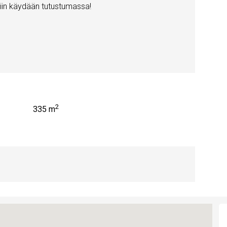
niin käydään tutustumassa!
2
335 m