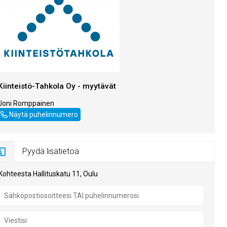
Kiinteistö-Tahkola Oy - myytävät
Joni Romppainen
+358405400672
Näytä puhelinnumero
Pyydä lisätietoa
Kohteesta Hallituskatu 11, Oulu