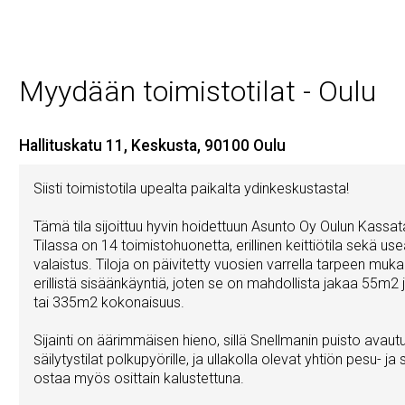
Myydään toimistotilat - Oulu
Hallituskatu 11, Keskusta, 90100 Oulu
Siisti toimistotila upealta paikalta ydinkeskustasta!
Tämä tila sijoittuu hyvin hoidettuun Asunto Oy Oulun Kassata
Tilassa on 14 toimistohuonetta, erillinen keittiötila sekä u
valaistus. Tiloja on päivitetty vuosien varrella tarpeen muk
erillistä sisäänkäyntiä, joten se on mahdollista jakaa 55
tai 335m2 kokonaisuus.
Sijainti on äärimmäisen hieno, sillä Snellmanin puisto avau
säilytystilat polkupyörille, ja ullakolla olevat yhtiön pesu- j
ostaa myös osittain kalustettuna.