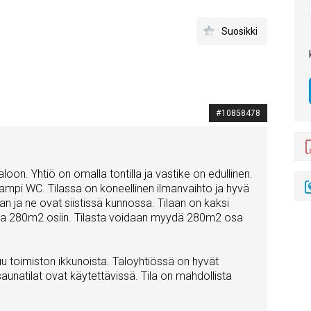
Suosikki
#10858478
loon. Yhtiö on omalla tontilla ja vastike on edullinen.
seampi WC. Tilassa on koneellinen ilmanvaihto ja hyvä
aan ja ne ovat siistissä kunnossa. Tilaan on kaksi
m2 ja 280m2 osiin. Tilasta voidaan myydä 280m2 osa
tuu toimiston ikkunoista. Taloyhtiössä on hyvät
a saunatilat ovat käytettävissä. Tila on mahdollista