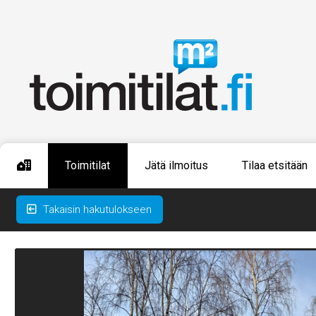
Toimitilat
Jätä ilmoitus
Tilaa etsitään
Takaisin hakutulokseen