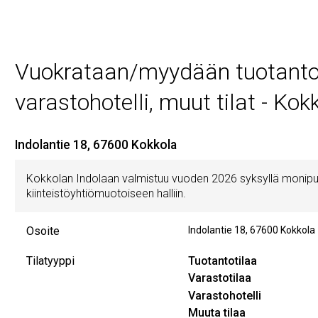
Vuokrataan/myydään tuotantotil
varastohotelli, muut tilat - Kok
Indolantie 18, 67600 Kokkola
Kokkolan Indolaan valmistuu vuoden 2026 syksyllä monipuol
kiinteistöyhtiömuotoiseen halliin.
Osoite
Indolantie 18
,
67600
Kokkola
Tilatyyppi
Tuotantotilaa
Varastotilaa
Varastohotelli
Muuta tilaa