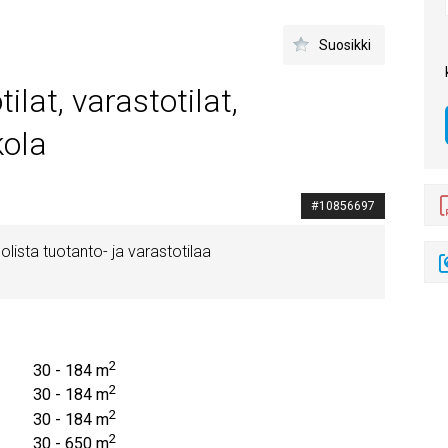
Suosikki
at, varastotilat,
kola
#10856697
ista tuotanto- ja varastotilaa
2
30 - 184 m
2
30 - 184 m
2
30 - 184 m
2
30 - 650 m