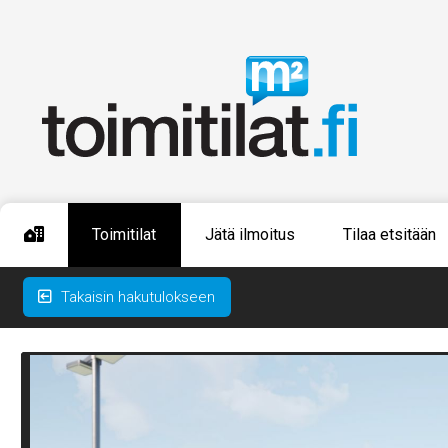
Toimitilat
Jätä ilmoitus
Tilaa etsitään
Takaisin hakutulokseen