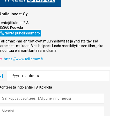
Antila Invest Oy
Lentojätkäntie 2 A
45360 Kouvola
0400441414
Näytä puhelinnumero
Talliomax -hallien tilat ovat muunneltavissa ja yhdisteltävissä
tarpeidesi mukaan. Voit helposti luoda monikäyttöisen tilan, joka
muuntuu elämäntilanteesi mukana.
https://www.talliomax.fi
Pyydä lisätietoa
Kohteesta Indolantie 18, Kokkola