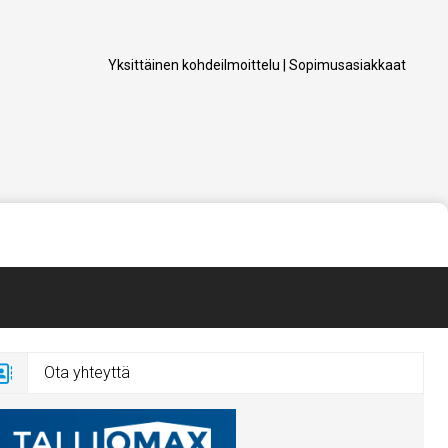
Yksittäinen kohdeilmoittelu
|
Sopimusasiakkaat
Ota yhteyttä