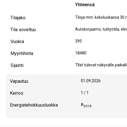
Yhteensä
Tilajako
Tiloja mm. kokoluokassa 30 
Tila soveltuu
Autokorjaamo, tulityötila, elin
Vuokra
395
Myyntihinta
18480
Sijainti
TIlat tulevat näkyvälle paikal
Vapautuu
01.09.2026
Kerros
1 / 1
Energiatehokkuusluokka
A
2018