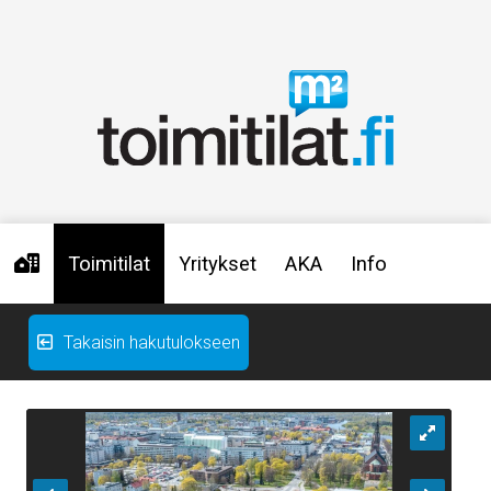
Toimitilat
Yritykset
AKA
Info
Takaisin hakutulokseen