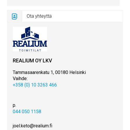
Ota yhteyttä
REALIUM OY LKV
Tammasaarenkatu 1, 00180 Helsinki
Vaihde:
+358 (0) 10 3263 466
p.
044 050 1158
joel.keto@realium.fi