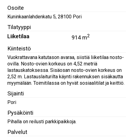
Osoite
Kuninkaanlahdenkatu 5
,
28100
Pori
Tilatyyppi
Liiketilaa
2
914 m
Kiinteistö
Vuokrattavana katutason avaraa, siistiä liiketilaa nosto-
ovilla. Nosto-ovien korkeus on 4,52 metriä
lastauskatoksessa. Sisäosan nosto-ovien korkeus on
2,52 m. Lastauslaiturilta käynti rakennuksen sisäkautta
myymälään. Toimitilassa on hyvät sosiaalitilat ja keittiö.
Sijainti
Pori
Pysäköinti
Pihalla on reilusti parkkipaikkoja.
Palvelut