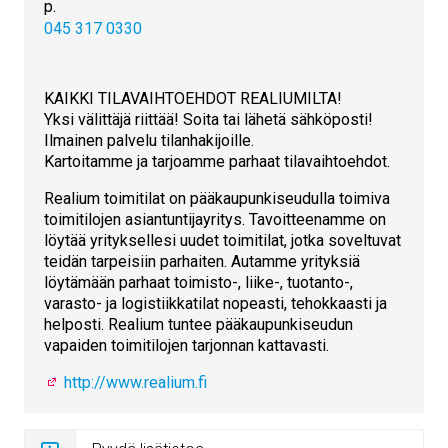
p.
045 317 0330
KAIKKI TILAVAIHTOEHDOT REALIUMILTA!
Yksi välittäjä riittää! Soita tai lähetä sähköposti!
Ilmainen palvelu tilanhakijoille.
Kartoitamme ja tarjoamme parhaat tilavaihtoehdot.
Realium toimitilat on pääkaupunkiseudulla toimiva
toimitilojen asiantuntijayritys. Tavoitteenamme on
löytää yrityksellesi uudet toimitilat, jotka soveltuvat
teidän tarpeisiin parhaiten. Autamme yrityksiä
löytämään parhaat toimisto-, liike-, tuotanto-,
varasto- ja logistiikkatilat nopeasti, tehokkaasti ja
helposti. Realium tuntee pääkaupunkiseudun
vapaiden toimitilojen tarjonnan kattavasti.
http://www.realium.fi