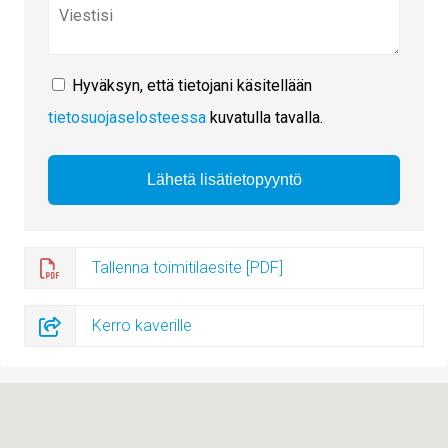
Hyväksyn, että tietojani käsitellään
tietosuojaselosteessa
kuvatulla tavalla.
Tallenna toimitilaesite [PDF]
Kerro kaverille