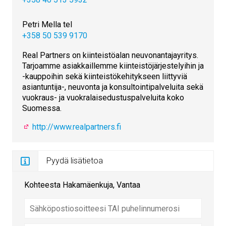
Petri Mella tel
+358 50 539 9170
Real Partners on kiinteistöalan neuvonantajayritys.
Tarjoamme asiakkaillemme kiinteistöjärjestelyihin ja
-kauppoihin sekä kiinteistökehitykseen liittyviä
asiantuntija-, neuvonta ja konsultointipalveluita sekä
vuokraus- ja vuokralaisedustuspalveluita koko
Suomessa.
http://www.realpartners.fi
Pyydä lisätietoa
Kohteesta Hakamäenkuja, Vantaa