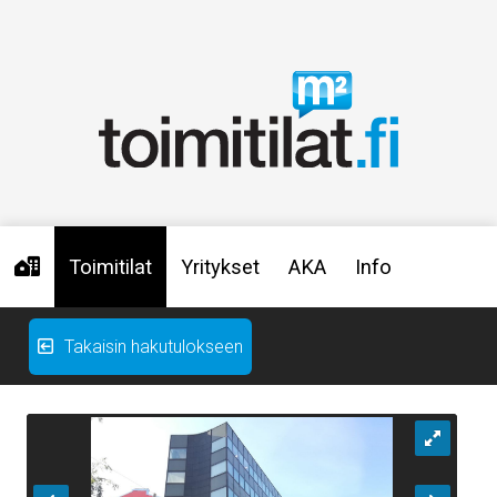
Toimitilat
Yritykset
AKA
Info
Takaisin hakutulokseen