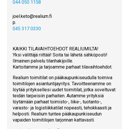
044 050 1158
joel.keto@realium.fi
p.
045 317 0330
KAIKKI TILAVAIHTOEHDOT REALIUMILTA!
Yksi välittäjä riittää! Soita tai lähetä sähköposti!
Ilmainen palvelu tilanhakijoille.
Kartoitamme ja tarjoamme parhaat tilavaihtoehdot.
Realium toimitilat on pääkaupunkiseudulla toimiva
toimitilojen asiantuntijayritys. Tavoitteenamme on
löytää yrityksellesi uudet toimitilat, jotka soveltuvat
teidän tarpeisiin parhaiten. Autamme yrityksiä
löytämään parhaat toimisto-, liike-, tuotanto-,
varasto- ja logistiikkatilat nopeasti, tehokkaasti ja
helposti. Realium tuntee pääkaupunkiseudun
vapaiden toimitilojen tarjonnan kattavasti.