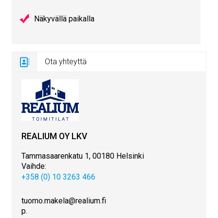
Näkyvällä paikalla
Ota yhteyttä
REALIUM OY LKV
Tammasaarenkatu 1, 00180 Helsinki
Vaihde:
+358 (0) 10 3263 466
tuomo.makela@realium.fi
p.