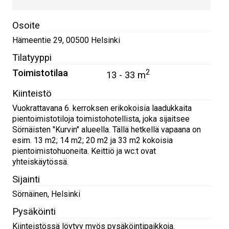
Osoite
Hämeentie 29
,
00500
Helsinki
Tilatyyppi
Toimistotilaa
2
13 - 33 m
Kiinteistö
Vuokrattavana 6. kerroksen erikokoisia laadukkaita
pientoimistotiloja toimistohotellista, joka sijaitsee
Sörnäisten "Kurvin" alueella. Tällä hetkellä vapaana on
esim. 13 m2; 14 m2; 20 m2 ja 33 m2 kokoisia
pientoimistohuoneita. Keittiö ja wc:t ovat
yhteiskäytössä.
Sijainti
Sörnäinen, Helsinki
Pysäköinti
Kiinteistössä löytyy myös pysäköintipaikkoja.