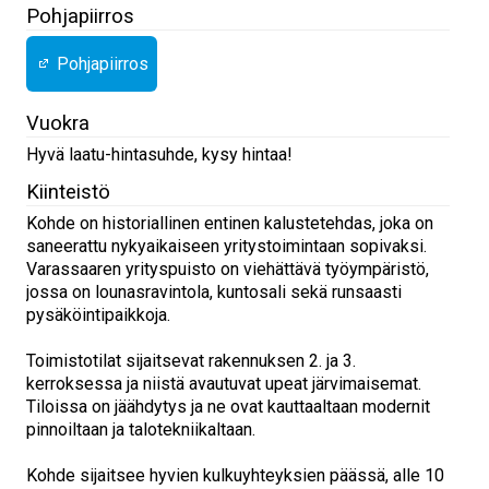
Pohjapiirros
Pohjapiirros
Vuokra
Hyvä laatu-hintasuhde, kysy hintaa!
Kiinteistö
Kohde on historiallinen entinen kalustetehdas, joka on
saneerattu nykyaikaiseen yritystoimintaan sopivaksi.
Varassaaren yrityspuisto on viehättävä työympäristö,
jossa on lounasravintola, kuntosali sekä runsaasti
pysäköintipaikkoja.
Toimistotilat sijaitsevat rakennuksen 2. ja 3.
kerroksessa ja niistä avautuvat upeat järvimaisemat.
Tiloissa on jäähdytys ja ne ovat kauttaaltaan modernit
pinnoiltaan ja talotekniikaltaan.
Kohde sijaitsee hyvien kulkuyhteyksien päässä, alle 10