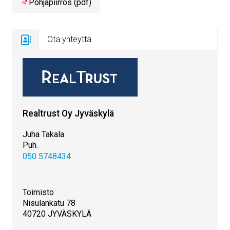
Pohjapiirros (pdf)
Ota yhteyttä
Realtrust Oy Jyväskylä
Juha Takala
Puh.
050 5748434
Toimisto
Nisulankatu 78
40720 JYVÄSKYLÄ