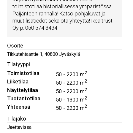
toimistotilaa historiallisessa ympäristössä
Päijänteen rannalla! Katso pohjakuvat ja
muut lisätiedot sekä ota yhteyttä! Realtrust
Oy p. 050 574 8434
Osoite
Tikkutehtaantie 1
,
40800
Jyväskylä
Tilatyyppi
Toimistotilaa
2
50 - 2200 m
Liiketilaa
2
50 - 2200 m
Näyttelytilaa
2
50 - 2200 m
Tuotantotilaa
2
50 - 1300 m
Yhteensä
2
50 - 2200 m
Tilajako
Jaettavissa