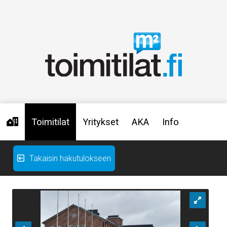
Toimitilat
Yritykset
AKA
Info
Takaisin hakutulokseen