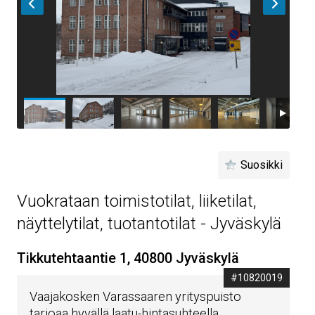
Suosikki
Vuokrataan toimistotilat, liiketilat,
näyttelytilat, tuotantotilat - Jyväskylä
Tikkutehtaantie 1, 40800 Jyväskylä
#10820019
Vaajakosken Varassaaren yrityspuisto
tarjoaa hyvällä laatu-hintasuhteella