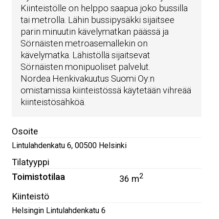
Kiinteistölle on helppo saapua joko bussilla
tai metrolla. Lähin bussipysäkki sijaitsee
parin minuutin kävelymatkan päässä ja
Sörnäisten metroasemallekin on
kävelymatka. Lähistöllä sijaitsevat
Sörnäisten monipuoliset palvelut.
Nordea Henkivakuutus Suomi Oy:n
omistamissa kiinteistössä käytetään vihreää
kiinteistösähköä.
Osoite
Lintulahdenkatu 6
,
00500
Helsinki
Tilatyyppi
Toimistotilaa
2
36 m
Kiinteistö
Helsingin Lintulahdenkatu 6