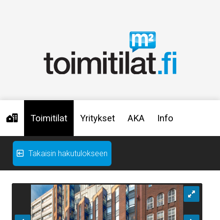
Toimitilat
Yritykset
AKA
Info
Takaisin hakutulokseen