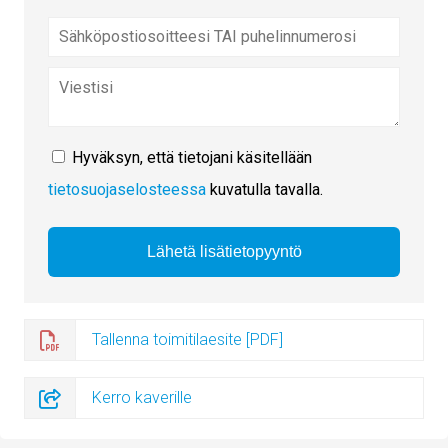
Hyväksyn, että tietojani käsitellään
tietosuojaselosteessa
kuvatulla tavalla.
Tallenna toimitilaesite [PDF]
Kerro kaverille