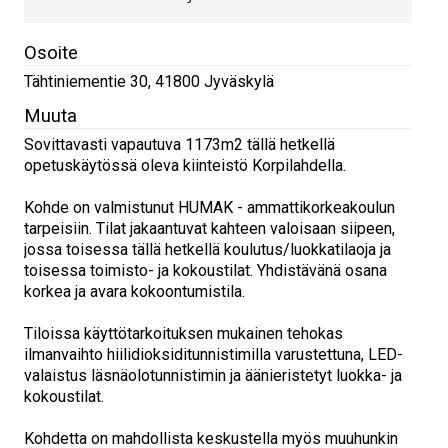
Osoite
Tähtiniementie 30
,
41800
Jyväskylä
Muuta
Sovittavasti vapautuva 1173m2 tällä hetkellä
opetuskäytössä oleva kiinteistö Korpilahdella.
Kohde on valmistunut HUMAK - ammattikorkeakoulun
tarpeisiin. Tilat jakaantuvat kahteen valoisaan siipeen,
jossa toisessa tällä hetkellä koulutus/luokkatilaoja ja
toisessa toimisto- ja kokoustilat. Yhdistävänä osana
korkea ja avara kokoontumistila.
Tiloissa käyttötarkoituksen mukainen tehokas
ilmanvaihto hiilidioksiditunnistimilla varustettuna, LED-
valaistus läsnäolotunnistimin ja äänieristetyt luokka- ja
kokoustilat.
Kohdetta on mahdollista keskustella myös muuhunkin