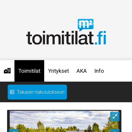
Toimitilat
Yritykset
AKA
Info
Takaisin hakutulokseen