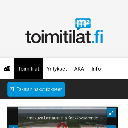
Toimitilat
Yritykset
AKA
Info
Takaisin hakutulokseen
ilmakuva Lastaustie ja Kaakkovuorentie