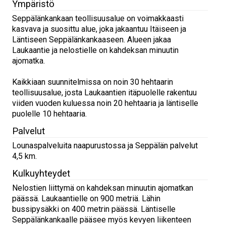
Ympäristö
Seppälänkankaan teollisuusalue on voimakkaasti
kasvava ja suosittu alue, joka jakaantuu Itäiseen ja
Läntiseen Seppälänkankaaseen. Alueen jakaa
Laukaantie ja nelostielle on kahdeksan minuutin
ajomatka.
Kaikkiaan suunnitelmissa on noin 30 hehtaarin
teollisuusalue, josta Laukaantien itäpuolelle rakentuu
viiden vuoden kuluessa noin 20 hehtaaria ja läntiselle
puolelle 10 hehtaaria.
Palvelut
Lounaspalveluita naapurustossa ja Seppälän palvelut
4,5 km.
Kulkuyhteydet
Nelostien liittymä on kahdeksan minuutin ajomatkan
päässä. Laukaantielle on 900 metriä. Lähin
bussipysäkki on 400 metrin päässä. Läntiselle
Seppälänkankaalle pääsee myös kevyen liikenteen