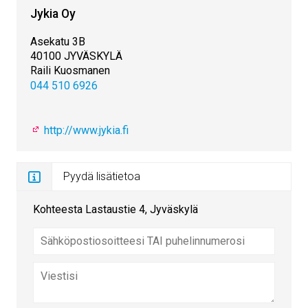
Jykia Oy
Asekatu 3B
40100 JYVÄSKYLÄ
Raili Kuosmanen
044 510 6926
http://www.jykia.fi
Pyydä lisätietoa
Kohteesta Lastaustie 4, Jyväskylä