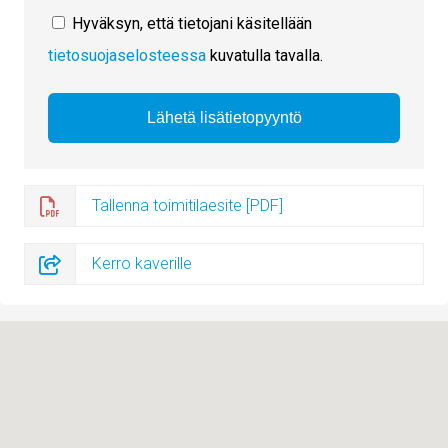
Hyväksyn, että tietojani käsitellään
tietosuojaselosteessa
kuvatulla tavalla.
Tallenna toimitilaesite [PDF]
Kerro kaverille