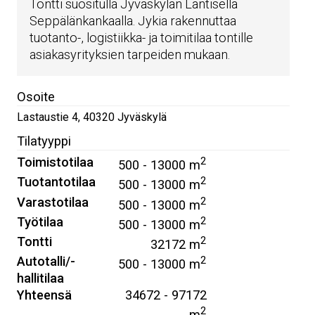
Tontti suositulla Jyväskylän Läntisellä
Seppälänkankaalla. Jykia rakennuttaa
tuotanto-, logistiikka- ja toimitilaa tontille
asiakasyrityksien tarpeiden mukaan.
Osoite
Lastaustie 4
,
40320
Jyväskylä
Tilatyyppi
Toimistotilaa
2
500 - 13000 m
Tuotantotilaa
2
500 - 13000 m
Varastotilaa
2
500 - 13000 m
Työtilaa
2
500 - 13000 m
Tontti
2
32172 m
Autotalli/-
2
500 - 13000 m
hallitilaa
Yhteensä
34672 - 97172
2
m