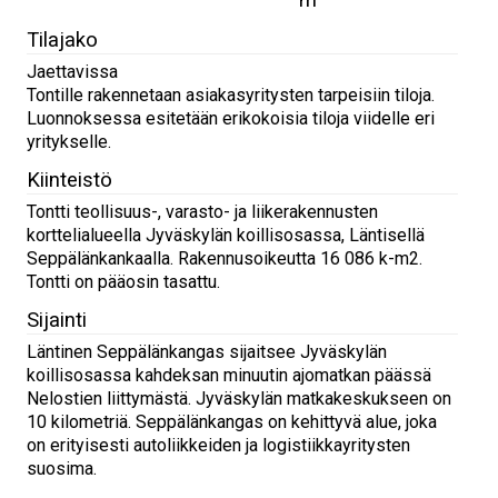
Tilajako
Jaettavissa
Tontille rakennetaan asiakasyritysten tarpeisiin tiloja.
Luonnoksessa esitetään erikokoisia tiloja viidelle eri
yritykselle.
Kiinteistö
Tontti teollisuus-, varasto- ja liikerakennusten
korttelialueella Jyväskylän koillisosassa, Läntisellä
Seppälänkankaalla. Rakennusoikeutta 16 086 k-m2.
Tontti on pääosin tasattu.
Sijainti
Läntinen Seppälänkangas sijaitsee Jyväskylän
koillisosassa kahdeksan minuutin ajomatkan päässä
Nelostien liittymästä. Jyväskylän matkakeskukseen on
10 kilometriä. Seppälänkangas on kehittyvä alue, joka
on erityisesti autoliikkeiden ja logistiikkayritysten
suosima.