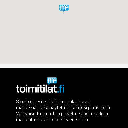
Sivustolla esitettävät ilmoitukset ovat
mainoksia, jotka näytetään hakujesi perusteella.
Voit vaikuttaa muuhun palvelun kohdennettuun
mainontaan evästeasetusten kautta.