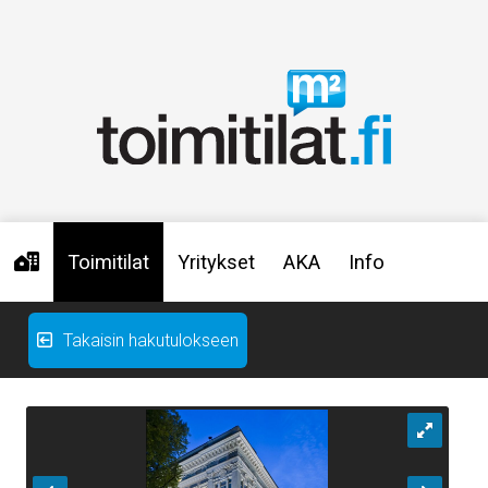
Toimitilat
Yritykset
AKA
Info
Takaisin hakutulokseen