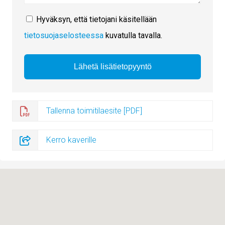
Hyväksyn, että tietojani käsitellään
tietosuojaselosteessa
kuvatulla tavalla.
Tallenna toimitilaesite [PDF]
Kerro kaverille