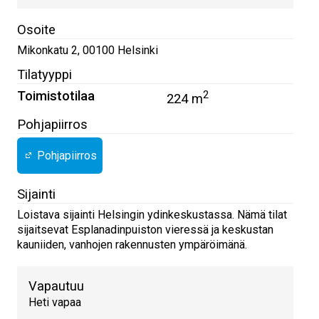
Osoite
Mikonkatu 2
,
00100
Helsinki
Tilatyyppi
Toimistotilaa
2
224 m
Pohjapiirros
Pohjapiirros
Sijainti
Loistava sijainti Helsingin ydinkeskustassa. Nämä tilat
sijaitsevat Esplanadinpuiston vieressä ja keskustan
kauniiden, vanhojen rakennusten ympäröimänä.
Vapautuu
Heti vapaa