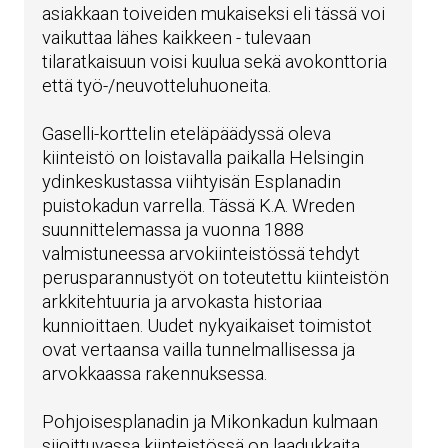
asiakkaan toiveiden mukaiseksi eli tässä voi
vaikuttaa lähes kaikkeen - tulevaan
tilaratkaisuun voisi kuulua sekä avokonttoria
että työ-/neuvotteluhuoneita.
Gaselli-korttelin eteläpäädyssä oleva
kiinteistö on loistavalla paikalla Helsingin
ydinkeskustassa viihtyisän Esplanadin
puistokadun varrella. Tässä K.A. Wreden
suunnittelemassa ja vuonna 1888
valmistuneessa arvokiinteistössä tehdyt
perusparannustyöt on toteutettu kiinteistön
arkkitehtuuria ja arvokasta historiaa
kunnioittaen. Uudet nykyaikaiset toimistot
ovat vertaansa vailla tunnelmallisessa ja
arvokkaassa rakennuksessa.
Pohjoisesplanadin ja Mikonkadun kulmaan
sijoittuvassa kiinteistössä on laadukkaita