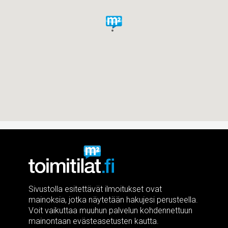
Sivustolla esitettävät ilmoitukset ovat
mainoksia, jotka näytetään hakujesi perusteella.
Voit vaikuttaa muuhun palvelun kohdennettuun
mainontaan evästeasetusten kautta.