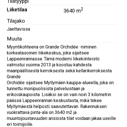
Tilatyyppi
Liiketilaa
2
3640 m
Tilajako
Jaettavissa
Muuta
Myyntikohteena on Grande Orchidée -niminen
korkeatasoinen liikekeskus, joka sijaitsee
Lappeenrannassa. Tämä moderni liikekiinteistö
valmistui vuonna 2013 ja koostuu kahdesta
maanpäällisestä kerroksesta sekä kellarikerroksesta.
Grande
Orchidée sijaitsee Myllymäen kauppa-alueella, joka on
tunnettu monipuolisista palveluistaan ja
erikoiskaupoista. Lisäksi se on vain noin 3 kilometrin
päässä Lappeenrannan keskustasta, mikä tekee
Myllymäestä helposti saavutettavan. Rakennuksen
vuokrattava pinta-ala on 3640 m2 ja
muuntojoustavuuden ansiosta tilat voidaan jakaa useille
eri toimijoille.