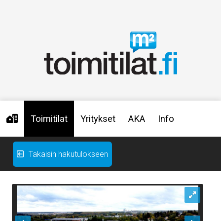
Toimitilat
Yritykset
AKA
Info
Takaisin hakutulokseen