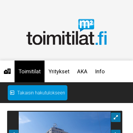
Toimitilat
Yritykset
AKA
Info
Takaisin hakutulokseen