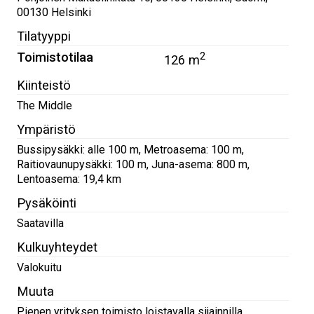
00130
Helsinki
Tilatyyppi
Toimistotilaa
2
126 m
Kiinteistö
The Middle
Ympäristö
Bussipysäkki: alle 100 m, Metroasema: 100 m,
Raitiovaunupysäkki: 100 m, Juna-asema: 800 m,
Lentoasema: 19,4 km
Pysäköinti
Saatavilla
Kulkuyhteydet
Valokuitu
Muuta
Pienen yrityksen toimisto loistavalla sijainnilla.