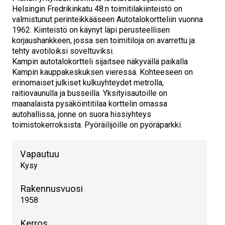
Helsingin Fredrikinkatu 48:n toimitilakiinteistö on
valmistunut perinteikkääseen Autotalokortteliin vuonna
1962. Kiinteistö on käynyt läpi perusteellisen
korjaushankkeen, jossa sen toimitiloja on avarrettu ja
tehty avotiloiksi soveltuviksi.
Kampin autotalokortteli sijaitsee näkyvällä paikalla
Kampin kauppakeskuksen vieressä. Kohteeseen on
erinomaiset julkiset kulkuyhteydet metrolla,
raitiovaunulla ja busseilla. Yksityisautoille on
maanalaista pysäköintitilaa korttelin omassa
autohallissa, jonne on suora hissiyhteys
toimistokerroksista. Pyöräilijöille on pyöräparkki.
Vapautuu
Kysy
Rakennusvuosi
1958
Kerros