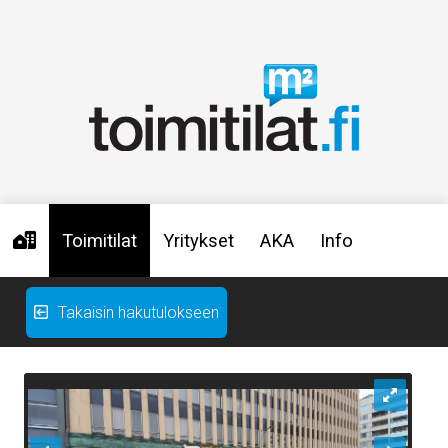
Toimitilat
Yritykset
AKA
Info
Takaisin hakutulokseen