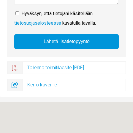
Hyväksyn, että tietojani käsitellään
tietosuojaselosteessa
kuvatulla tavalla.
Tallenna toimitilaesite [PDF]
Kerro kaverille