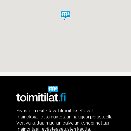
Sivustolla esitettävät ilmoitukset ovat
mainoksia, jotka näytetään hakujesi perusteella.
Voit vaikuttaa muuhun palvelun kohdennettuun
mainontaan evästeasetusten kautta.