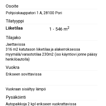
Osoite
Pohjoiskauppatori 1 A
,
28100
Pori
Tilatyyppi
Liiketilaa
2
1 - 546 m
Tilajako
Jaettavissa
316 m2 katutason liiketilaa ja alakerroksessa
myymälä/varastotilaa 230m2 (iso käyntiovi jonne pääsy
henkilöautolla)
Vuokra
Erikseen sovittavissa
Vuokraan sisältyy lämpö
Pysäköinti
Autopaikkoja 2 kpl erikseen vuokrattavissa