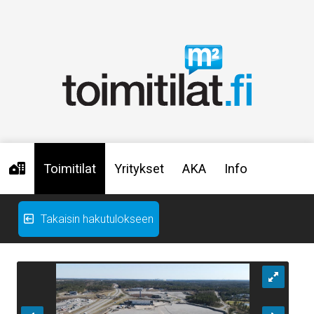
Toimitilat
Yritykset
AKA
Info
Takaisin hakutulokseen