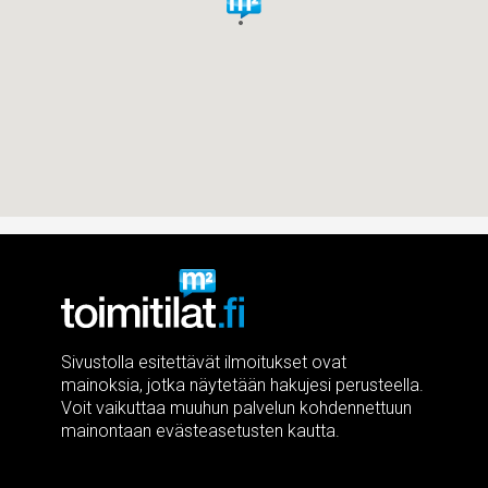
Sivustolla esitettävät ilmoitukset ovat
mainoksia, jotka näytetään hakujesi perusteella.
Voit vaikuttaa muuhun palvelun kohdennettuun
mainontaan evästeasetusten kautta.