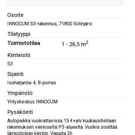
Osoite
INNOCUM S3-rakennus
,
71800
Siilinjärvi
Tilatyyppi
Toimistotilaa
2
1 - 26,5 m
Kiinteistö
S3
Sijainti
Isoharjantie 4, B-porras
Ympäristö
Yrityskeskus INNOCUM
Pysäköinti
Autopaikka vuokrattavissa 15 €+alv kuukausihintaan
rakennuksen viereiseltä P3-alueelta. Vuokra sisältää
lämpötolpan käytön. Vapaita 2h