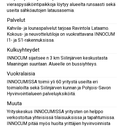
vieraspysäköintipaikkoja löytyy alueelta runsaasti sekä
useita sähköautojen latausasemia.
Palvelut
Kahvila- ja lounaspalvelut tarjoaa Ravintola Lataamo.
Kokous- ja neuvottelutiloja on vuokrattavana INNOCUM
I1- ja S1-rakennuksissa.
Kulkuyhteydet
INNOCUM sijaitsee n 3 km Siilinjärven keskustasta
Maaningan suuntaan. Alueelle on bussiyhteys.
Vuokralaisia
INNOCUMISSA toimii yli 60 yritystä useilta eri
toimialoilta sekä Siilinjärven kunnan ja Pohjois-Savon
Hyvinvointialueen palveluyksiköitä.
Muuta
Yrityskeskus INNOCUMISSA yritysten on helppo
verkostoitua yhteisissä tilaisuuksissa ja tapahtumissa.
INNOCUM pitää myös huolta yrittäjien hyvinvoinnista