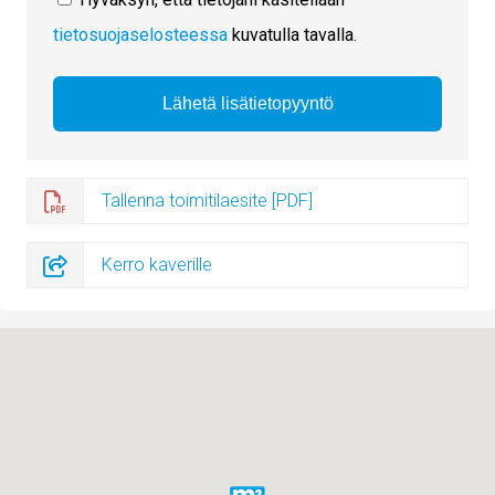
tietosuojaselosteessa
kuvatulla tavalla.
Tallenna toimitilaesite [PDF]
Kerro kaverille