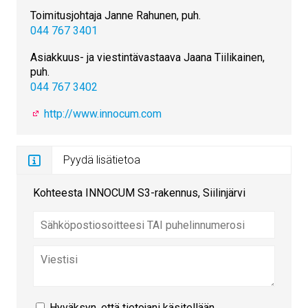
Toimitusjohtaja Janne Rahunen, puh.
044 767 3401
Asiakkuus- ja viestintävastaava Jaana Tiilikainen,
puh.
044 767 3402
http://www.innocum.com
Pyydä lisätietoa
Kohteesta INNOCUM S3-rakennus, Siilinjärvi
Hyväksyn, että tietojani käsitellään