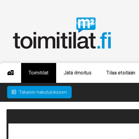
Toimitilat
Jätä ilmoitus
Tilaa etsitään
Takaisin hakutulokseen