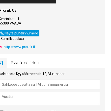
Prorak Oy
Kvartsikatu 1
65300 VAASA
0400 140 000
Näytä puhelinnumero
, Sami Ilvesoksa
http://www.prorak.fi
Pyydä lisätietoa
Kohteesta Kyykäärmeentie 12, Mustasaari