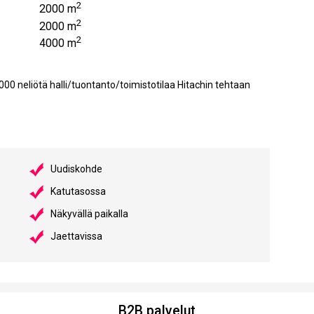
2
2000 m
2
2000 m
2
4000 m
neliötä halli/tuontanto/toimistotilaa Hitachin tehtaan
Uudiskohde
Katutasossa
Näkyvällä paikalla
Jaettavissa
B2B palvelut