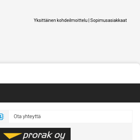
Yksittäinen kohdeilmoittelu
|
Sopimusasiakkaat
Ota yhteyttä