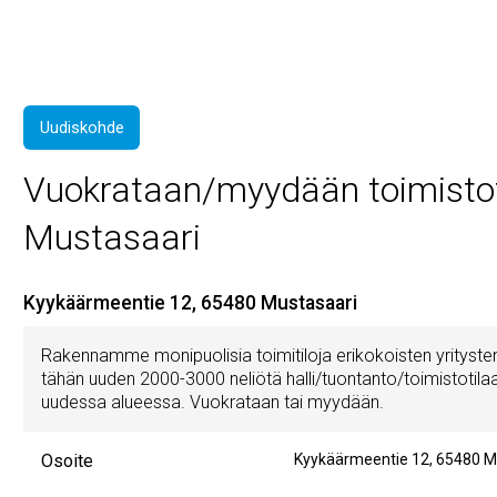
Uudiskohde
Vuokrataan/myydään toimistotil
Mustasaari
Kyykäärmeentie 12, 65480 Mustasaari
Rakennamme monipuolisia toimitiloja erikokoisten yritysten
tähän uuden 2000-3000 neliötä halli/tuontanto/toimistotilaa 
uudessa alueessa. Vuokrataan tai myydään.
Osoite
Kyykäärmeentie 12
,
65480
M