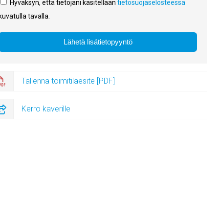
Hyväksyn, että tietojani käsitellään
tietosuojaselosteessa
kuvatulla tavalla.
Tallenna toimitilaesite [PDF]
Kerro kaverille