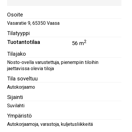
Osoite
Vasaratie 9
,
65350
Vaasa
Tilatyyppi
Tuotantotilaa
2
56 m
Tilajako
Nosto-ovella varustettuja, pienempiin tiloihin
jaettavissa olevia tiloja
Tila soveltuu
Autokorjaamo
Sijainti
Suvilahti
Ympäristö
Autokorjaamoja, varastoja, kuljetusliikkeitä