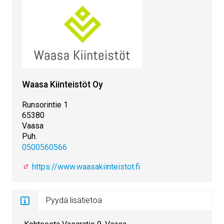
Waasa Kiinteistöt Oy
Runsorintie 1
65380
Vaasa
Puh.
0500560566
https://www.waasakiinteistot.fi
Pyydä lisätietoa