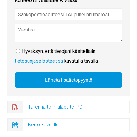
Kohteesta Vasaratie 9, Vaasa
Hyväksyn, että tietojani käsitellään
tietosuojaselosteessa
kuvatulla tavalla.
Tallenna toimitilaesite [PDF]
Kerro kaverille