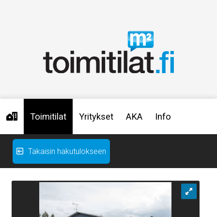
Toimitilat
Yritykset
AKA
Info
Takaisin hakutulokseen