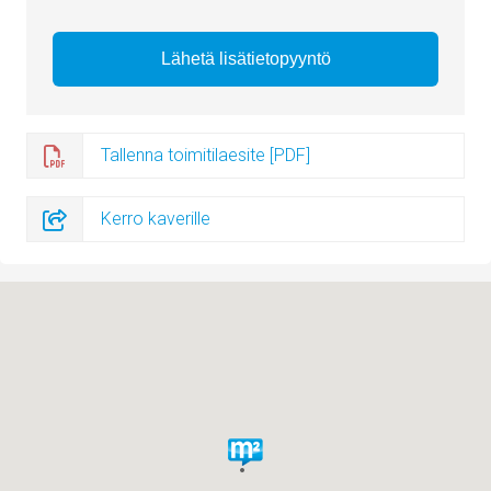
Tallenna toimitilaesite [PDF]
Kerro kaverille