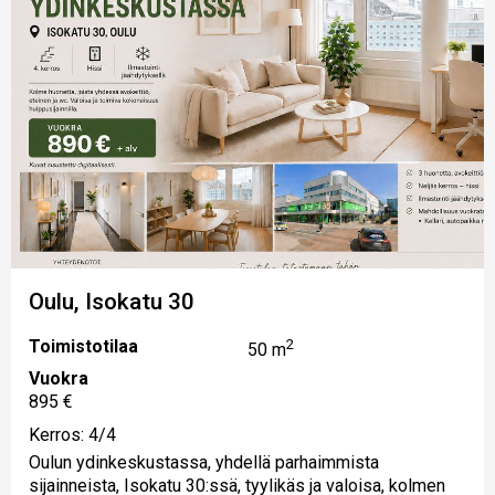
Oulu, Isokatu 30
Toimistotilaa
2
50 m
Vuokra
895 €
Kerros: 4/4
Oulun ydinkeskustassa, yhdellä parhaimmista
sijainneista, Isokatu 30:ssä, tyylikäs ja valoisa, kolmen