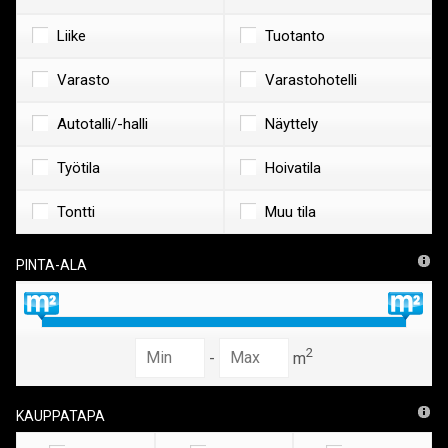
Liike
Tuotanto
Varasto
Varastohotelli
Autotalli/-halli
Näyttely
Työtila
Hoivatila
Tontti
Muu tila
Pinta-ala
2
-
m
Kauppatapa