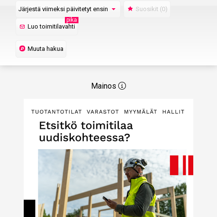
Järjestä viimeksi päivitetyt ensin
Suosikit
(0)
pika
Luo toimitilavahti
Muuta hakua
Mainos