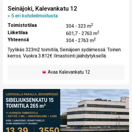
Seinäjoki, Kalevankatu 12
» 5 eri kohdeilmoitusta
Toimistotilaa
2
304 - 323 m
Liiketilaa
2
601,7 - 2763 m
Yhteensä
2
304 - 2763 m
Tyylikäs 323m2 toimitila, Seinäjoen sydämessä. Toinen
kerros. Vuokra 3.812€ Ilmastointi jäähdytyksellä.
Avaa
Kalevankatu 12