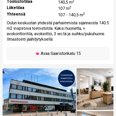
Toimistotilaa
2
140,5 m
Liiketilaa
2
107 m
Yhteensä
2
107 - 140,5 m
Oulun keskustan yhdestä parhaimmista sijanneista 140.5
m2 inspiroiva toimistotila. Kaksi huonetta, +
avokonttoritila, avokeittiö, 3 wc:tä ja suihku/pukuhuone.
Ilmastointi jäähdytyksellä.
Avaa
Saaristonkatu 15