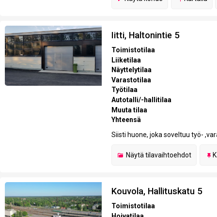
Iitti, Haltonintie 5
Toimistotilaa
Liiketilaa
Näyttelytilaa
Varastotilaa
Työtilaa
Autotalli/-hallitilaa
Muuta tilaa
Yhteensä
Siisti huone, joka soveltuu työ- ,v
Näytä
tilavaihtoehdot
K
Kouvola, Hallituskatu 5
Toimistotilaa
Hoivatilaa