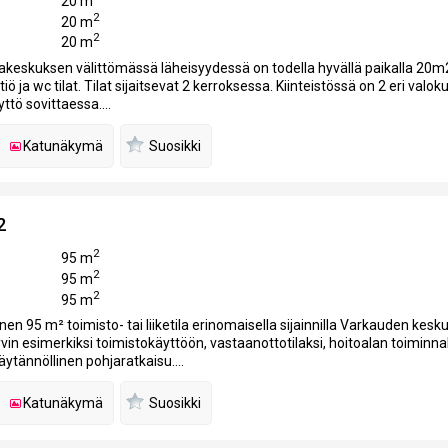
20 m
2
20 m
2
20 m
keskuksen välittömässä läheisyydessä on todella hyvällä paikalla 20m2 
ö ja wc tilat. Tilat sijaitsevat 2 kerroksessa. Kiinteistössä on 2 eri valok
ttö sovittaessa....
Katunäkymä
Suosikki
2
2
95 m
2
95 m
2
95 m
nen 95 m² toimisto- tai liiketila erinomaisella sijainnilla Varkauden kesk
vin esimerkiksi toimistokäyttöön, vastaanottotilaksi, hoitoalan toiminnal
ytännöllinen pohjaratkaisu....
Katunäkymä
Suosikki