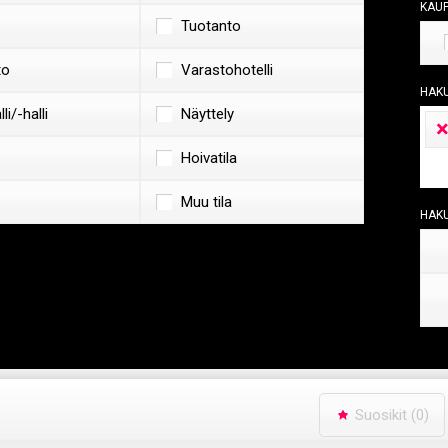
Kau
Tuotanto
to
Varastohotelli
Hak
li/-halli
Näyttely
Hoivatila
Muu tila
Hak
Suosikit
(0)