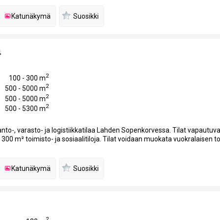
Katunäkymä
Suosikki
4
2
100 - 300 m
2
500 - 5000 m
2
500 - 5000 m
2
500 - 5300 m
to-, varasto- ja logistiikkatilaa Lahden Sopenkorvessa. Tilat vapautuva
 300 m² toimisto- ja sosiaalitiloja. Tilat voidaan muokata vuokralaisen 
Katunäkymä
Suosikki
2