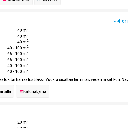
» 4 er
2
40 m
2
40 m
2
40 m
2
40 - 100 m
2
66 - 100 m
2
66 - 100 m
2
40 - 100 m
2
40 - 100 m
arasto-, tai harrastustilaksi. Vuokra sisältää lämmön, veden ja sähkön. Nä
artalla
Katunäkymä
2
20 m
2