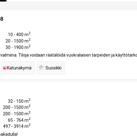
68
2
10 - 400 m
2
20 - 1500 m
2
30 - 1900 m
on valmiina. Tiloja voidaan räätälöidä vuokralaisen tarpeiden ja käyttötar
Katunäkymä
Suosikki
2
32 - 150 m
2
200 - 1500 m
2
200 - 1500 m
2
65 - 764 m
2
497 - 3914 m
pakadulla!