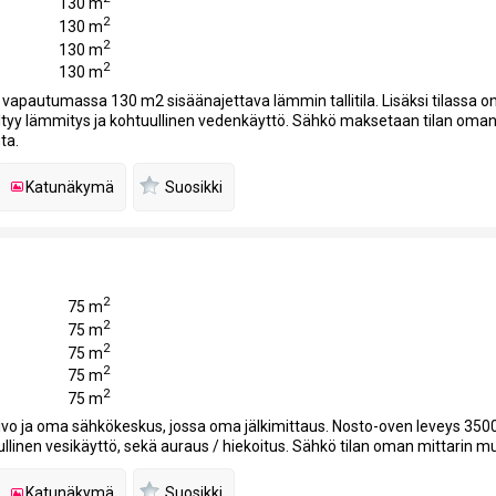
130 m
2
130 m
2
130 m
2
130 m
n vapautumassa 130 m2 sisäänajettava lämmin tallitila. Lisäksi tilassa o
ltyy lämmitys ja kohtuullinen vedenkäyttö. Sähkö maksetaan tilan oman
ta.
Katunäkymä
Suosikki
2
75 m
2
75 m
2
75 m
2
75 m
2
75 m
aivo ja oma sähkökeskus, jossa oma jälkimittaus. Nosto-oven leveys 350
llinen vesikäyttö, sekä auraus / hiekoitus. Sähkö tilan oman mittarin mu
Katunäkymä
Suosikki