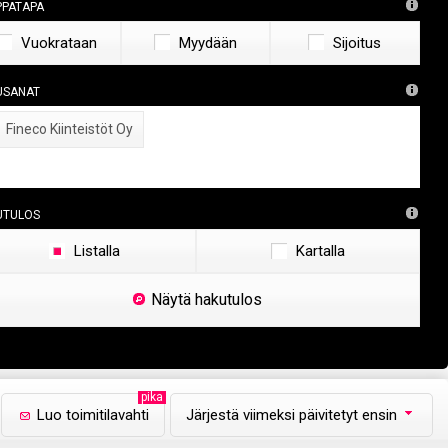
ppatapa
Vuokrataan
Myydään
Sijoitus
usanat
×
Fineco Kiinteistöt Oy
utulos
Listalla
Kartalla
Näytä hakutulos
pika
Luo toimitilavahti
Järjestä viimeksi päivitetyt ensin