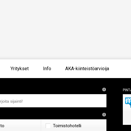
Yritykset
Info
AKA-kiinteistöarvioija
Pint
sto
Toimistohotelli