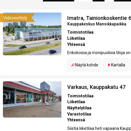
Imatra, Tainionkoskentie 
Videoesittely
Kauppakeskus Mansikkapaikka
Toimistotilaa
Liiketilaa
Yhteensä
Erikokoisia ja monipuolisia tiloja 
Näytä kohde
Kartalla
Varkaus, Kauppakatu 47
Toimistotilaa
Liiketilaa
Näyttelytilaa
Varastotilaa
Yhteensä
Siistiä liiketilaa heti vapaana Kaup