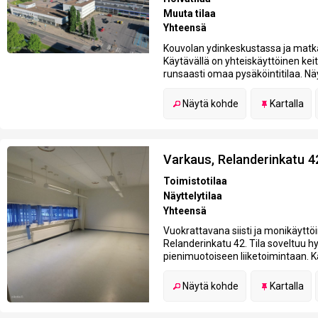
Muuta tilaa
Yhteensä
Kouvolan ydinkeskustassa ja matka
Käytävällä on yhteiskäyttöinen keitti
runsaasti omaa pysäköintitilaa. Näy
Näytä kohde
Kartalla
Varkaus, Relanderinkatu 4
Toimistotilaa
Näyttelytilaa
Yhteensä
Vuokrattavana siisti ja monikäyttöi
Relanderinkatu 42. Tila soveltuu hy
pienimuotoiseen liiketoimintaan. Kä
Näytä kohde
Kartalla