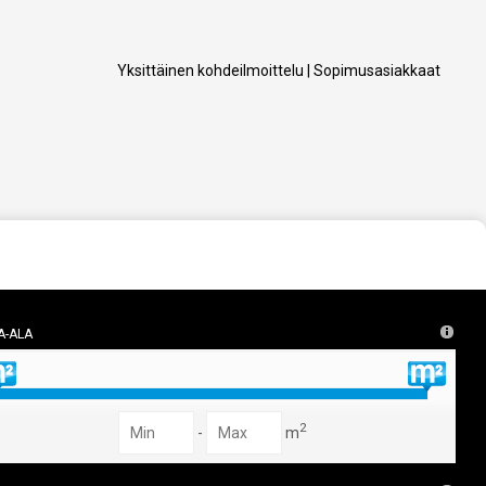
Yksittäinen kohdeilmoittelu
|
Sopimusasiakkaat
a-ala
2
-
m