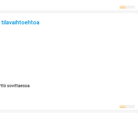
i tilavaihtoehtoa
yttö sovittaessa.