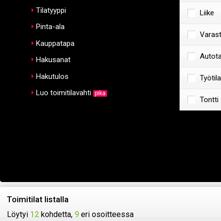
Tilatyyppi
Liike
Pinta-ala
Varas
Kauppatapa
Autotal
Hakusanat
Hakutulos
Työtila
Luo toimitilavahti
pika
Tontti
Toimitilat listalla
Löytyi
12
kohdetta,
9
eri osoitteessa