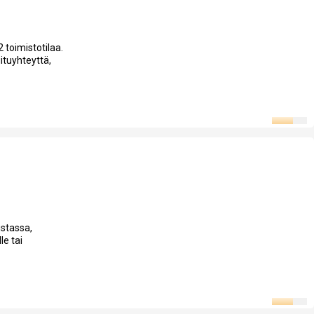
toimistotilaa.
uituyhteyttä,
ustassa,
le tai