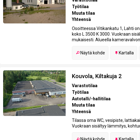
Varastotilaa
Työtilaa
Muuta tilaa
Yhteensä
Osoitteessa Vitikankatu 1, Lahti o
koko L 3500 K 3000. Vuokraan sisä
mukaisesti. Alueella kameravalvon
Näytä kohde
Kartalla
Kouvola, Kiltakuja 2
Varastotilaa
Työtilaa
Autotalli/-hallitilaa
Muuta tilaa
Yhteensä
Tilassa oma WC, vesipiste, lattiak
Vuokraan sisältyy lämmitys, kohtuu
Näytä kohde
Kartalla