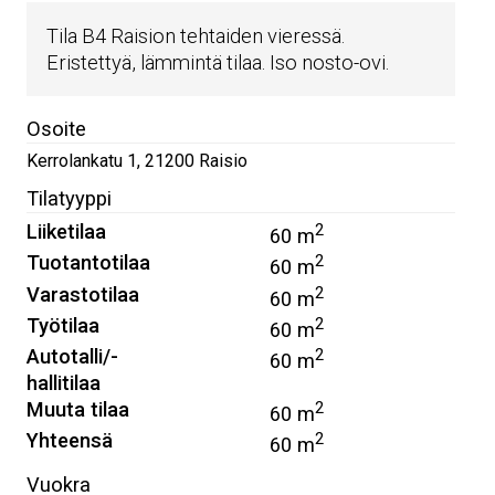
Tila B4 Raision tehtaiden vieressä.
Eristettyä, lämmintä tilaa. Iso nosto-ovi.
Osoite
Kerrolankatu 1
,
21200
Raisio
Tilatyyppi
Liiketilaa
2
60 m
Tuotantotilaa
2
60 m
Varastotilaa
2
60 m
Työtilaa
2
60 m
Autotalli/-
2
60 m
hallitilaa
Muuta tilaa
2
60 m
Yhteensä
2
60 m
Vuokra