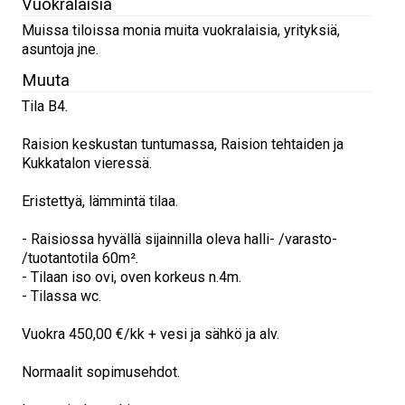
Vuokralaisia
Muissa tiloissa monia muita vuokralaisia, yrityksiä,
asuntoja jne.
Muuta
Tila B4.
Raision keskustan tuntumassa, Raision tehtaiden ja
Kukkatalon vieressä.
Eristettyä, lämmintä tilaa.
- Raisiossa hyvällä sijainnilla oleva halli- /varasto-
/tuotantotila 60m².
- Tilaan iso ovi, oven korkeus n.4m.
- Tilassa wc.
Vuokra 450,00 €/kk + vesi ja sähkö ja alv.
Normaalit sopimusehdot.