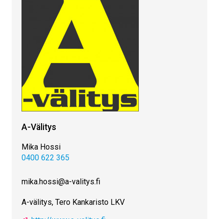
A-Välitys
Mika Hossi
0400 622 365
mika.hossi@a-valitys.fi
A-välitys, Tero Kankaristo LKV