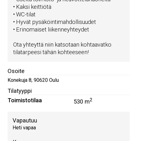
• Kaksi keittiötä
• WC-tilat
• Hyvät pysäköintimahdollisuudet
• Erinomaiset liikenneyhteydet
Ota yhteyttä niin katsotaan kohtaavatko
tilatarpeesi tähän kohteeseen!
Osoite
Konekuja 8
,
90620
Oulu
Tilatyyppi
Toimistotilaa
2
530 m
Vapautuu
Heti vapaa