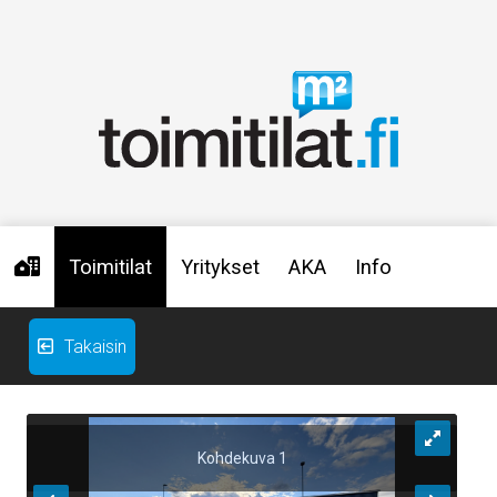
Toimitilat
Yritykset
AKA
Info
Takaisin
Kohdekuva 1