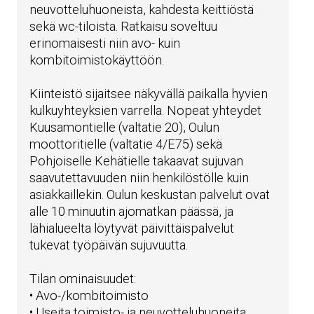
neuvotteluhuoneista, kahdesta keittiöstä
sekä wc-tiloista. Ratkaisu soveltuu
erinomaisesti niin avo- kuin
kombitoimistokäyttöön.
Kiinteistö sijaitsee näkyvällä paikalla hyvien
kulkuyhteyksien varrella. Nopeat yhteydet
Kuusamontielle (valtatie 20), Oulun
moottoritielle (valtatie 4/E75) sekä
Pohjoiselle Kehätielle takaavat sujuvan
saavutettavuuden niin henkilöstölle kuin
asiakkaillekin. Oulun keskustan palvelut ovat
alle 10 minuutin ajomatkan päässä, ja
lähialueelta löytyvät päivittäispalvelut
tukevat työpäivän sujuvuutta.
Tilan ominaisuudet:
• Avo-/kombitoimisto
• Useita toimisto- ja neuvotteluhuoneita