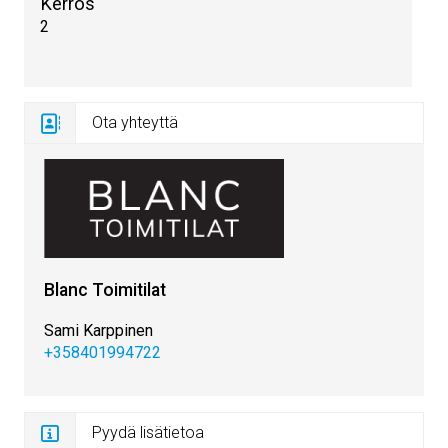
Kerros
2
Ota yhteyttä
Blanc Toimitilat
Sami Karppinen
+358401994722
Pyydä lisätietoa