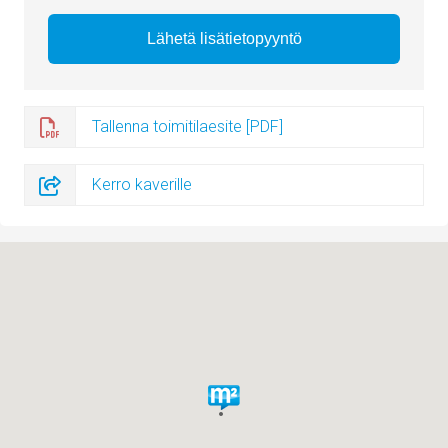
Tallenna toimitilaesite [PDF]
Kerro kaverille