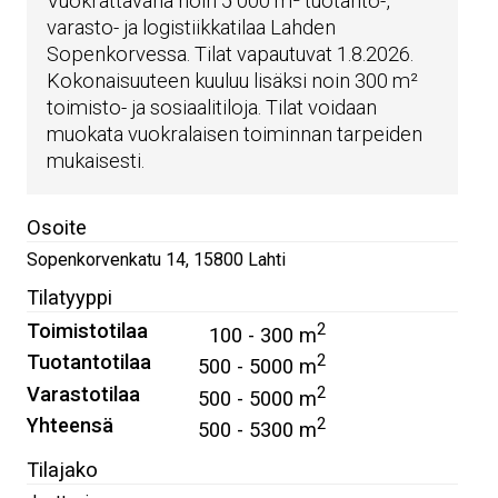
Vuokrattavana noin 5 000 m² tuotanto-,
varasto- ja logistiikkatilaa Lahden
Sopenkorvessa. Tilat vapautuvat 1.8.2026.
Kokonaisuuteen kuuluu lisäksi noin 300 m²
toimisto- ja sosiaalitiloja. Tilat voidaan
muokata vuokralaisen toiminnan tarpeiden
mukaisesti.
Osoite
Sopenkorvenkatu 14
,
15800
Lahti
Tilatyyppi
Toimistotilaa
2
100 - 300 m
Tuotantotilaa
2
500 - 5000 m
Varastotilaa
2
500 - 5000 m
Yhteensä
2
500 - 5300 m
Tilajako