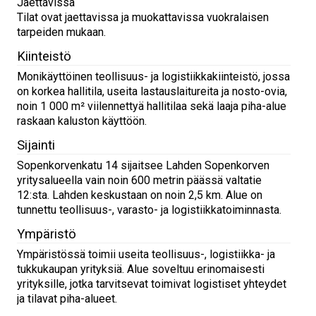
Jaettavissa
Tilat ovat jaettavissa ja muokattavissa vuokralaisen
tarpeiden mukaan.
Kiinteistö
Monikäyttöinen teollisuus- ja logistiikkakiinteistö, jossa
on korkea hallitila, useita lastauslaitureita ja nosto-ovia,
noin 1 000 m² viilennettyä hallitilaa sekä laaja piha-alue
raskaan kaluston käyttöön.
Sijainti
Sopenkorvenkatu 14 sijaitsee Lahden Sopenkorven
yritysalueella vain noin 600 metrin päässä valtatie
12:sta. Lahden keskustaan on noin 2,5 km. Alue on
tunnettu teollisuus-, varasto- ja logistiikkatoiminnasta.
Ympäristö
Ympäristössä toimii useita teollisuus-, logistiikka- ja
tukkukaupan yrityksiä. Alue soveltuu erinomaisesti
yrityksille, jotka tarvitsevat toimivat logistiset yhteydet
ja tilavat piha-alueet.