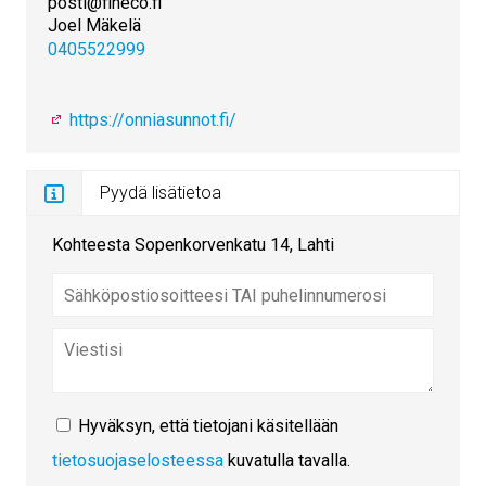
posti@fineco.fi
Joel Mäkelä
0405522999
https://onniasunnot.fi/
Pyydä lisätietoa
Kohteesta Sopenkorvenkatu 14, Lahti
Hyväksyn, että tietojani käsitellään
tietosuojaselosteessa
kuvatulla tavalla.