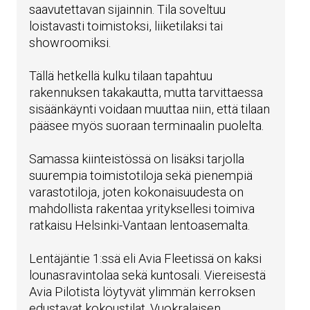
saavutettavan sijainnin. Tila soveltuu
loistavasti toimistoksi, liiketilaksi tai
showroomiksi.
Tällä hetkellä kulku tilaan tapahtuu
rakennuksen takakautta, mutta tarvittaessa
sisäänkäynti voidaan muuttaa niin, että tilaan
pääsee myös suoraan terminaalin puolelta.
Samassa kiinteistössä on lisäksi tarjolla
suurempia toimistotiloja sekä pienempiä
varastotiloja, joten kokonaisuudesta on
mahdollista rakentaa yrityksellesi toimiva
ratkaisu Helsinki-Vantaan lentoasemalta.
Lentäjäntie 1:ssä eli Avia Fleetissä on kaksi
lounasravintolaa sekä kuntosali. Viereisestä
Avia Pilotista löytyvät ylimmän kerroksen
edustavat kokoustilat. Vuokralaisen