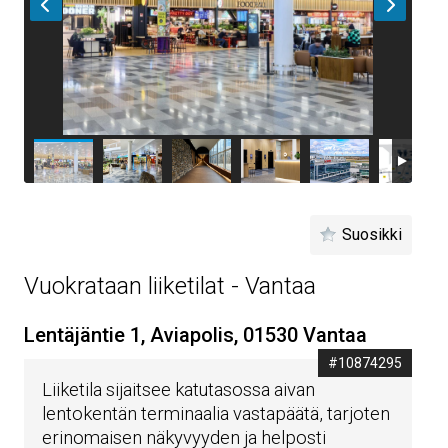
Suosikki
Vuokrataan liiketilat - Vantaa
Lentäjäntie 1, Aviapolis, 01530 Vantaa
#10874295
Liiketila sijaitsee katutasossa aivan
lentokentän terminaalia vastapäätä, tarjoten
erinomaisen näkyvyyden ja helposti