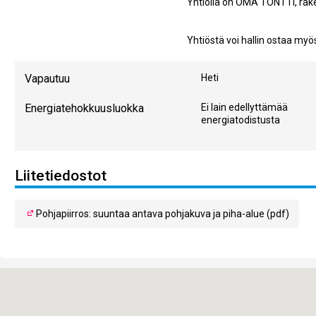
Yhtiöllä on OMA TONTTI, ra
Yhtiöstä voi hallin ostaa myö
Vapautuu
Heti
Energiatehokkuusluokka
Ei lain edellyttämää
energiatodistusta
Liitetiedostot
Pohjapiirros: suuntaa antava pohjakuva ja piha-alue (pdf)