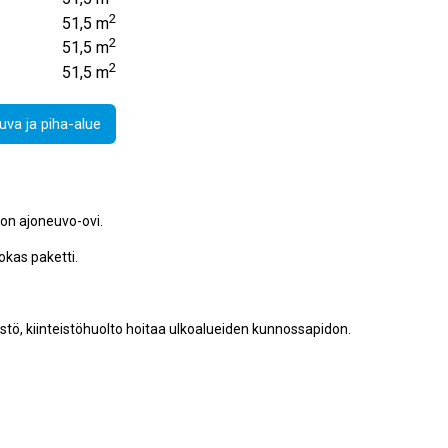
2
51,5 m
2
51,5 m
2
51,5 m
va ja piha-alue
hon ajoneuvo-ovi.
okas paketti.
tö, kiinteistöhuolto hoitaa ulkoalueiden kunnossapidon.