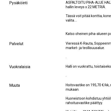
Pysäköinti
ASFALTOITU PIHA-ALUE HA
hallin leveys x 22 METRIÄ.
Tässä voit pitää konttia, kone
valita....
Katso oheinen piha-alueen p
Palvelut
Vieressä K-Rauta, Soppeenmäe
market- ja teollisuusalue.
.
Vuokralaisia
Halli on vuokrattu, toistaisek
.
Muuta
Hoitovastike on 195,70 €/kk, 
mukaan.
Huoneistoon kohdistuu yhtiöla
rahoitusvastike päättyy.