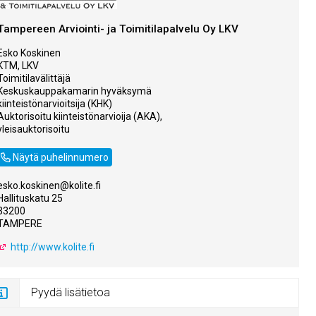
Tampereen Arviointi- ja Toimitilapalvelu Oy LKV
Esko Koskinen
KTM, LKV
Toimitilavälittäjä
Keskuskauppakamarin hyväksymä
kiinteistönarvioitsija (KHK)
Auktorisoitu kiinteistönarvioija (AKA),
yleisauktorisoitu
0400-622 727
Näytä puhelinnumero
esko.koskinen@kolite.fi
Hallituskatu 25
33200
TAMPERE
http://www.kolite.fi
Pyydä lisätietoa