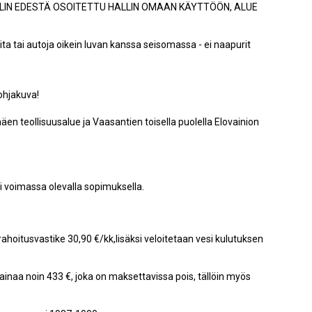
LLIN EDESTÄ OSOITETTU HALLIN OMAAN KÄYTTÖÖN, ALUE
ita tai autoja oikein luvan kanssa seisomassa - ei naapurit
ohjakuva!
n teollisuusalue ja Vaasantien toisella puolella Elovainion
si voimassa olevalla sopimuksella.
rahoitusvastike 30,90 €/kk,lisäksi veloitetaan vesi kulutuksen
inaa noin 433 €, joka on maksettavissa pois, tällöin myös