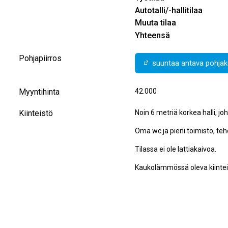
Autotalli/-hallitilaa
Muuta tilaa
Yhteensä
Pohjapiirros
suuntaa antava pohjaku
Myyntihinta
42.000
Kiinteistö
Noin 6 metriä korkea halli, jo
Oma wc ja pieni toimisto, teh
Tilassa ei ole lattiakaivoa.
Kaukolämmössä oleva kiinteis