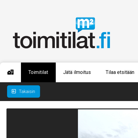
Toimitilat
Jätä ilmoitus
Tilaa etsitään
Takaisin