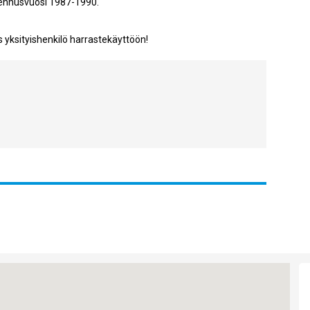
kennusvuosi 1987-1990.
s yksityishenkilö harrastekäyttöön!