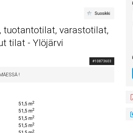
Suosikki
, tuotantotilat, varastotilat,
t tilat - Ylöjärvi
#10873603
MÄESSÄ !
2
51,5 m
2
51,5 m
2
51,5 m
2
51,5 m
2
51,5 m