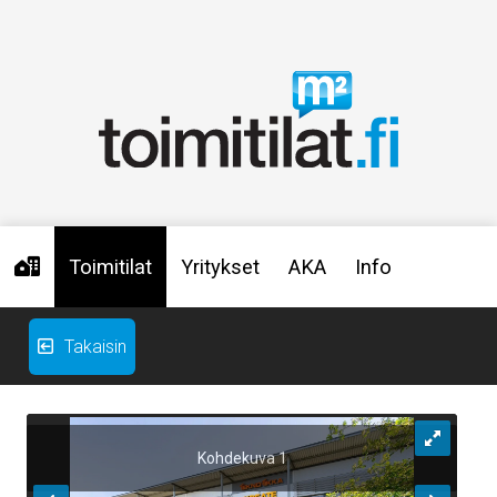
Toimitilat
Yritykset
AKA
Info
Takaisin
Kohdekuva 1