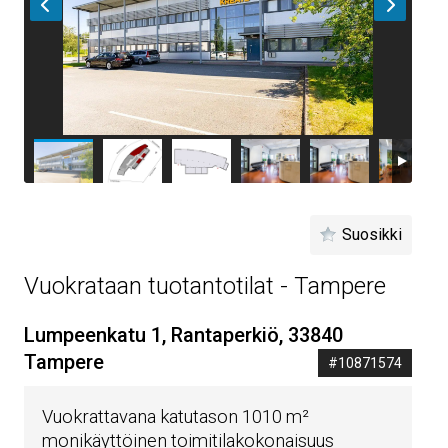
Suosikki
Vuokrataan tuotantotilat - Tampere
Lumpeenkatu 1, Rantaperkiö, 33840
Tampere
#10871574
Vuokrattavana katutason 1010 m²
monikäyttöinen toimitilakokonaisuus