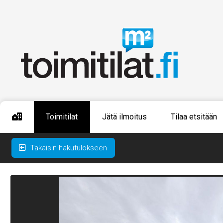
Toimitilat
Jätä ilmoitus
Tilaa etsitään
Takaisin hakutulokseen