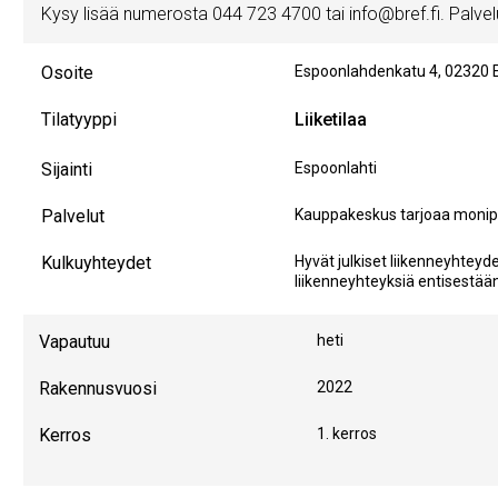
Kysy lisää numerosta 044 723 4700 tai info@bref.fi. Palvelu
Osoite
Espoonlahdenkatu 4
,
02320
Tilatyyppi
Liiketilaa
Sijainti
Espoonlahti
Palvelut
Kauppakeskus tarjoaa monipuol
Kulkuyhteydet
Hyvät julkiset liikenneyhtey
liikenneyhteyksiä entisestään
Vapautuu
heti
Rakennusvuosi
2022
Kerros
1. kerros