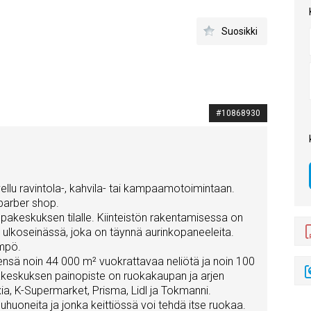
Suosikki
#10868930
vellu ravintola-, kahvila- tai kampaamotoimintaan.
 barber shop.
pakeskuksen tilalle. Kiinteistön rakentamisessa on
 ulkoseinässä, joka on täynnä aurinkopaneeleita.
mpö.
eensä noin 44 000 m² vuokrattavaa neliötä ja noin 100
pakeskuksen painopiste on ruokakaupan ja arjen
xia, K-Supermarket, Prisma, Lidl ja Tokmanni.
uhuoneita ja jonka keittiössä voi tehdä itse ruokaa.