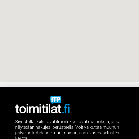
Sivustolla esitettävät ilmoitukset ovat mainoksia, jotka
näytetään hakujesi perusteella. Voit vaikuttaa muuhun
palvelun kohdennettuun mainontaan evästeasetusten
kautta.