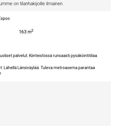
mme on tilanhakijoille ilmainen.
Espoo
2
163 m
iset palvelut. Kiinteistössä runsaasti pysäköintitilaa.
det. Lähellä Länsiväylää. Tuleva metroasema parantaa
.