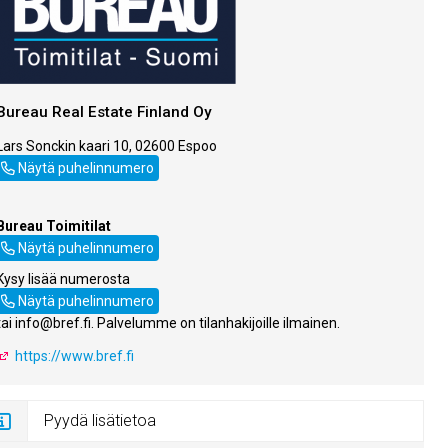
Bureau Real Estate Finland Oy
Lars Sonckin kaari 10, 02600 Espoo
044 723 4700
Näytä puhelinnumero
Bureau Toimitilat
044 723 4700
Näytä puhelinnumero
Kysy lisää numerosta
044 723 4700
Näytä puhelinnumero
tai info@bref.fi. Palvelumme on tilanhakijoille ilmainen.
https://www.bref.fi
Pyydä lisätietoa