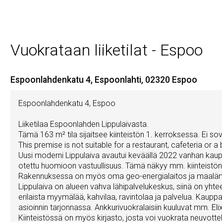
Vuokrataan liiketilat - Espoo
Espoonlahdenkatu 4, Espoonlahti, 02320 Espoo
Espoonlahdenkatu 4, Espoo
Liiketilaa Espoonlahden Lippulaivasta.
Tämä 163 m² tila sijaitsee kiinteistön 1. kerroksessa. Ei so
This premise is not suitable for a restaurant, cafeteria or a
Uusi moderni Lippulaiva avautui keväällä 2022 vanhan kaup
otettu huomioon vastuullisuus. Tämä näkyy mm. kiinteistön
Rakennuksessa on myös oma geo-energialaitos ja maalä
Lippulaiva on alueen vahva lähipalvelukeskus, siinä on yht
erilaista myymälää, kahvilaa, ravintolaa ja palvelua. Kaup
asioinnin tarjonnassa. Ankkurivuokralaisiin kuuluvat mm. Eli
Kiinteistössä on myös kirjasto, josta voi vuokrata neuvottel