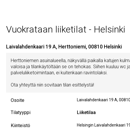
Vuokrataan liiketilat - Helsinki
Laivalahdenkaari 19 A, Herttoniemi, 00810 Helsinki
Herttoniemen asuinalueella, näkyvällä paikalla katujen kulmas
valoisa ja tilankäytöltään se on tehokas. Siihen kuuluu wc ja 
palveluliiketoimintaan, ei kuitenkaan ravintolaksi.
Ota yhteyttä niin sovitaan tilan esittelystä!
Osoite
Laivalahdenkaari 19 A
,
0081
Tilatyyppi
Liiketilaa
Kiinteistö
Helsingin Laivalahdenkaari 1