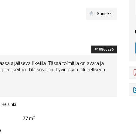
Suosikki
#10866296
sa sijaitseva liiketila. Tässä toimitila on avara ja
pieni keittiö. Tila soveltuu hyvin esim. alueelliseen
0
Helsinki
2
77 m
9