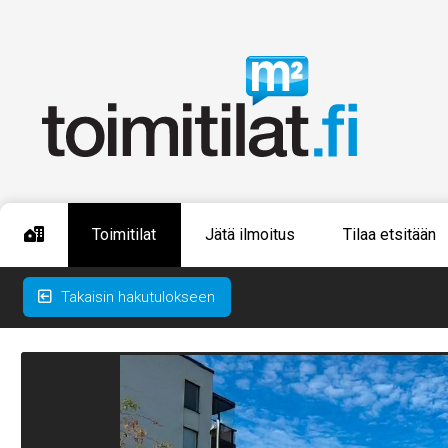
Toimitilat
Jätä ilmoitus
Tilaa etsitään
Takaisin hakutulokseen