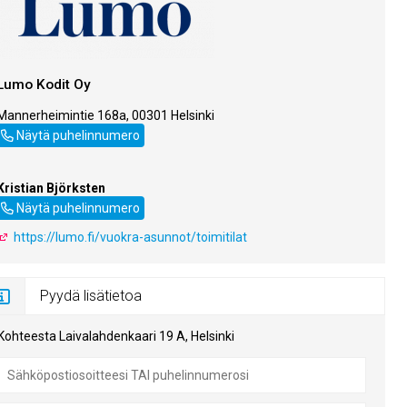
Lumo Kodit Oy
Mannerheimintie 168a, 00301 Helsinki
020 508 3300
Näytä puhelinnumero
Kristian Björksten
020 508 3245
Näytä puhelinnumero
https://lumo.fi/vuokra-asunnot/toimitilat
Pyydä lisätietoa
Kohteesta Laivalahdenkaari 19 A, Helsinki