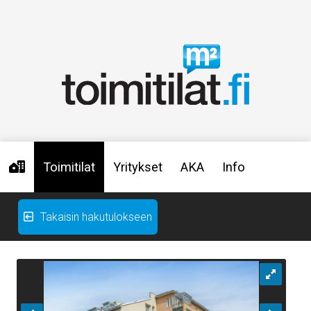
Toimitilat
Yritykset
AKA
Info
Takaisin hakutulokseen