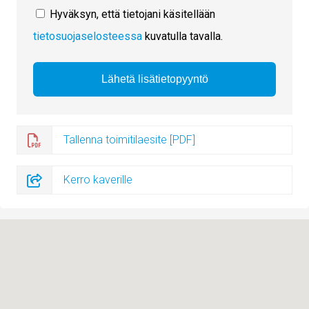
Hyväksyn, että tietojani käsitellään
tietosuojaselosteessa
kuvatulla tavalla.
Tallenna toimitilaesite [PDF]
Kerro kaverille