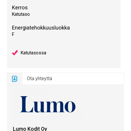
Kerros
Katutaso
Energiatehokkuusluokka
F
Katutasossa
Ota yhteyttä
Lumo Kodit Oy