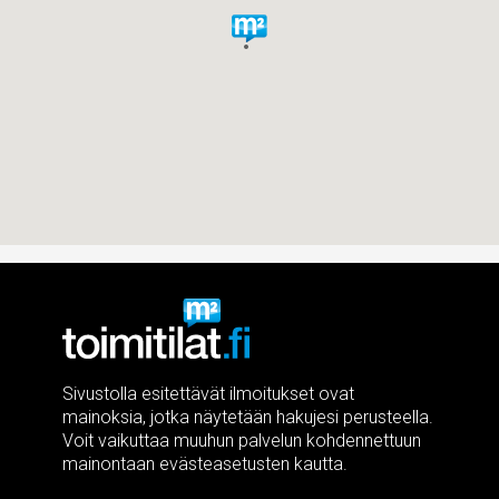
Sivustolla esitettävät ilmoitukset ovat
mainoksia, jotka näytetään hakujesi perusteella.
Voit vaikuttaa muuhun palvelun kohdennettuun
mainontaan evästeasetusten kautta.