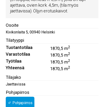
ajettava, ovien kork. 4,5m, (tila myös
jaettavissa). Öljyn erotuskaivot.
Osoite
Kivikonlaita 5
,
00940
Helsinki
Tilatyyppi
Tuotantotilaa
2
1870,5 m
Varastotilaa
2
1870,5 m
Työtilaa
2
1870,5 m
Yhteensä
2
1870,5 m
Tilajako
Jaettavissa
Pohjapiirros
Pohjapiirros