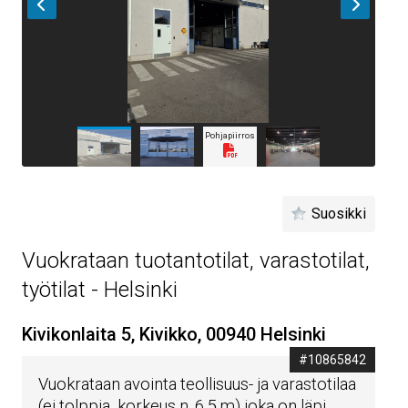
Pohjapiirros
Suosikki
Vuokrataan tuotantotilat, varastotilat,
työtilat - Helsinki
Kivikonlaita 5, Kivikko, 00940 Helsinki
#10865842
Vuokrataan avointa teollisuus- ja varastotilaa
(ei tolppia, korkeus n. 6,5 m) joka on läpi