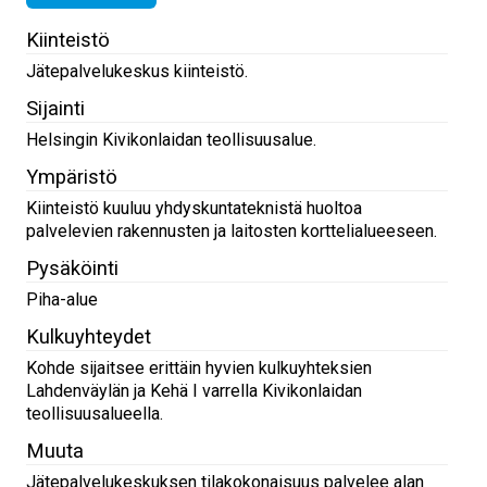
Kiinteistö
Jätepalvelukeskus kiinteistö.
Sijainti
Helsingin Kivikonlaidan teollisuusalue.
Ympäristö
Kiinteistö kuuluu yhdyskuntateknistä huoltoa
palvelevien rakennusten ja laitosten korttelialueeseen.
Pysäköinti
Piha-alue
Kulkuyhteydet
Kohde sijaitsee erittäin hyvien kulkuyhteksien
Lahdenväylän ja Kehä I varrella Kivikonlaidan
teollisuusalueella.
Muuta
Jätepalvelukeskuksen tilakokonaisuus palvelee alan