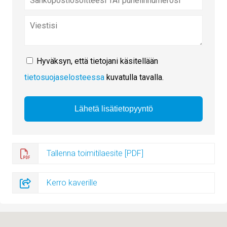
Hyväksyn, että tietojani käsitellään
tietosuojaselosteessa
kuvatulla tavalla.
Tallenna toimitilaesite [PDF]
Kerro kaverille