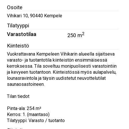
Osoite
Vihikari 10
,
90440
Kempele
Tilatyyppi
Varastotilaa
2
250 m
Kiinteistö
Vuokrattavana Kempeleen Vihikarin alueella sijaitseva
varasto- ja tuotantotila kiinteistön ensimmäisessä
kerroksessa. Tila soveltuu monipuolisesti varastointiin
ja kevyeen tuotantoon. Kiinteistössä myös aulapalvelu,
lounasravintola ja täysin uudistetut neuvottelutilat
saunaosastoineen.
Tilan tiedot
Pinta-ala: 254 m²
Kerros: 1. (maantaso)
Tilatyyppi: Varasto / tuotanto