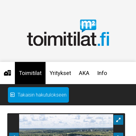
Toimitilat
Yritykset
AKA
Info
Takaisin hakutulokseen