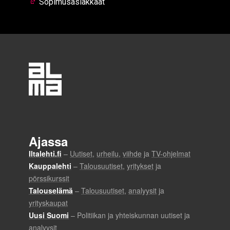
Sopimusasiakkaat