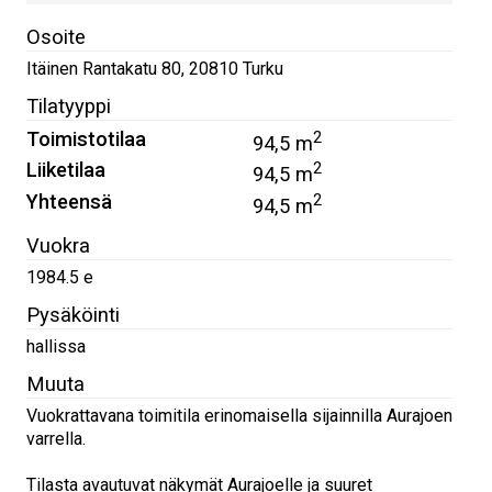
Osoite
Itäinen Rantakatu 80
,
20810
Turku
Tilatyyppi
Toimistotilaa
2
94,5 m
Liiketilaa
2
94,5 m
Yhteensä
2
94,5 m
Vuokra
1984.5 e
Pysäköinti
hallissa
Muuta
Vuokrattavana toimitila erinomaisella sijainnilla Aurajoen
varrella.
Tilasta avautuvat näkymät Aurajoelle ja suuret