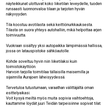
näyteikkunat ulottuvat koko liiketilan leveydelle, tuoden
runsaasti luonnonvaloa tilaan ja tarjoten hyvän
näkyvyyden.
Tila koostuu avotilasta sekä keittiönurkkauksesta.
Tilasta on suora yhteys autohalliin, mikä helpottaa arjen
toimivuutta.
Vuokraan sisältyy yksi autopaikka lämpimässä hallissa,
jossa on latauspistoke sähköautolle.
Kohde soveltuu hyvin niin liiketilaksi kuin
toimistokäyttöön.
Harvoin tarjolla toimitilaa tällaisilla maisemilla ja
sijainnilla Aurajoen läheisyydessä.
Tervetuloa tutustumaan, varaathan välittäjältä oman
esittelyaikasi.
Voit kysyä meiltä myös muita sopivia vaihtoehtoja,
kauttamme löydät juuri Teidän tarpeisiinne sopivat tilat.