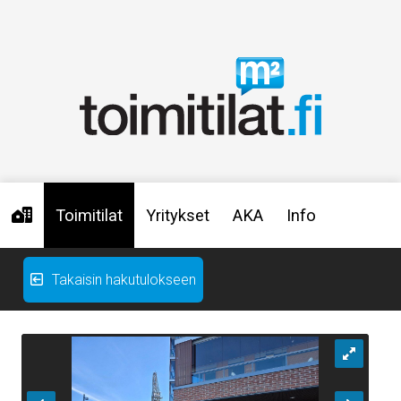
Toimitilat
Yritykset
AKA
Info
Takaisin hakutulokseen