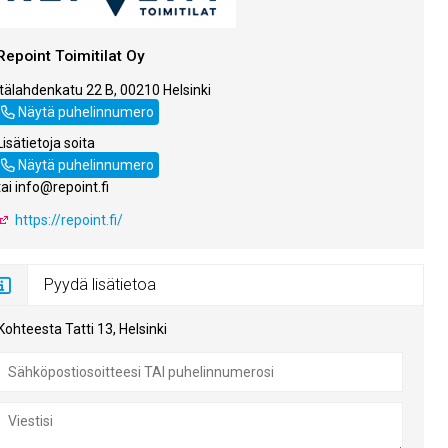
Repoint Toimitilat Oy
Itälahdenkatu 22 B, 00210 Helsinki
020 730 4530
Näytä puhelinnumero
Lisätietoja soita
020 730 4530
Näytä puhelinnumero
tai info@repoint.fi
https://repoint.fi/
Pyydä lisätietoa
Kohteesta Tatti 13, Helsinki