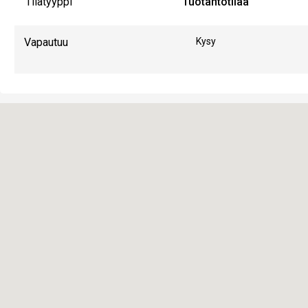
Tilatyyppi
Tuotantotilaa
Vapautuu
Kysy