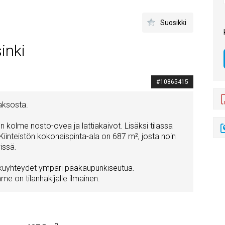
Suosikki
inki
#10865415
aaksosta.
on kolme nosto-ovea ja lattiakaivot. Lisäksi tilassa
 Kiinteistön kokonaispinta-ala on 687 m², josta noin
issä.
ulkuyhteydet ympäri pääkaupunkiseutua.
me on tilanhakijalle ilmainen.