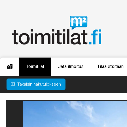
Toimitilat
Jätä ilmoitus
Tilaa etsitään
Takaisin hakutulokseen