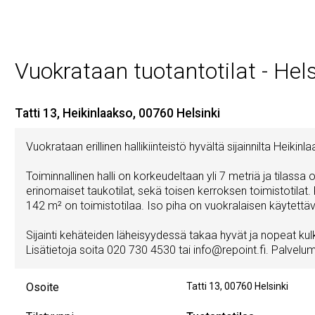
Vuokrataan tuotantotilat - Hels
Tatti 13, Heikinlaakso, 00760 Helsinki
Vuokrataan erillinen hallikiinteistö hyvältä sijainnilta Heikinl
Toiminnallinen halli on korkeudeltaan yli 7 metriä ja tilassa 
erinomaiset taukotilat, sekä toisen kerroksen toimistotilat.
142 m² on toimistotilaa. Iso piha on vuokralaisen käytettäv
Sijainti kehäteiden läheisyydessä takaa hyvät ja nopeat k
Lisätietoja soita 020 730 4530 tai info@repoint.fi. Palvelum
Osoite
Tatti 13
,
00760
Helsinki