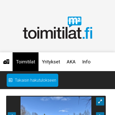
Toimitilat
Yritykset
AKA
Info
Takaisin hakutulokseen