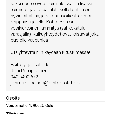
kaksi nosto-ovea. Toimitiloissa on lisäksi
toimisto- ja sosiaalitilat. Isolla tontilla on
hyvin pihatilaa, ja rakennusoikeuttakin on
reippaasti jäljellä. Kohteessa on
vesikiertoinen lämmitys (sähkökattila
varaajalla). Kulkuyhteydet ovat loistavat joka
puolelle kaupunkia.
Ota yhteyttä niin käydään tutustumassa!
Esittelyt ja lisätiedot:
Joni Romppainen
040 5400 672
joni.romppainen@kiinteistotahkola.fi
Osoite
Veistämötie 1
,
90620
Oulu