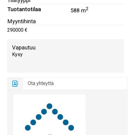
Tilatyyppi
Tuotantotilaa
2
588 m
Myyntihinta
290000 €
Vapautuu
Kysy
Ota yhteyttä