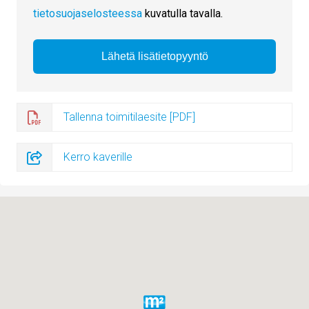
tietosuojaselosteessa
kuvatulla tavalla.
Tallenna toimitilaesite [PDF]
Kerro kaverille