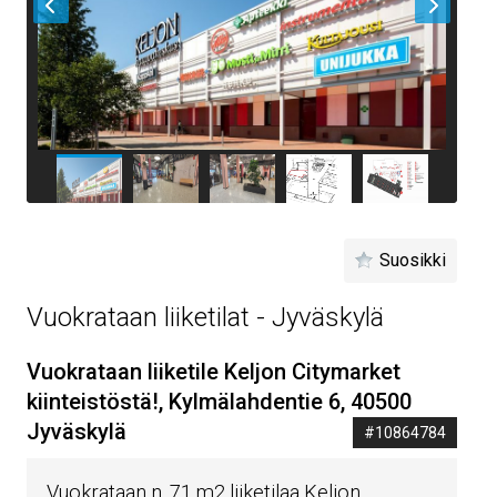
Suosikki
Vuokrataan liiketilat - Jyväskylä
Vuokrataan liiketile Keljon Citymarket
kiinteistöstä!, Kylmälahdentie 6, 40500
Jyväskylä
#10864784
Vuokrataan n. 71 m2 liiketilaa Keljon