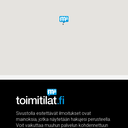
Sivustolla esitettävät ilmoitukset ovat
mainoksia, jotka näytetään hakujesi perusteella.
Voit vaikuttaa muuhun palvelun kohdennettuun