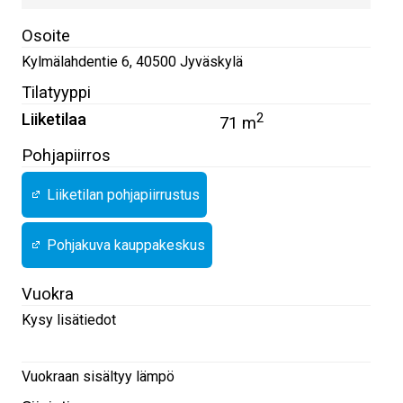
Osoite
Kylmälahdentie 6
,
40500
Jyväskylä
Tilatyyppi
Liiketilaa
2
71 m
Pohjapiirros
Liiketilan pohjapiirrustus
Pohjakuva kauppakeskus
Vuokra
Kysy lisätiedot
Vuokraan sisältyy lämpö