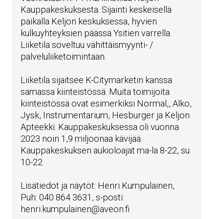
Kauppakeskuksesta. Sijainti keskeisellä
paikalla Keljon keskuksessa, hyvien
kulkuyhteyksien päässä Ysitien varrella.
Liiketila soveltuu vähittäismyynti- /
palveluliiketoimintaan.
Liiketila sijaitsee K-Citymarketin kanssa
samassa kiinteistössä. Muita toimijoita
kiinteistössä ovat esimerkiksi Normal,, Alko,
Jysk, Instrumentarium, Hesburger ja Keljon
Apteekki. Kauppakeskuksessa oli vuonna
2023 noin 1,9 miljoonaa kävijää.
Kauppakeskuksen aukioloajat ma-la 8-22, su
10-22.
Lisätiedot ja näytöt: Henri Kumpulainen,
Puh: 040 864 3631, s-posti:
henri.kumpulainen@aveon.fi