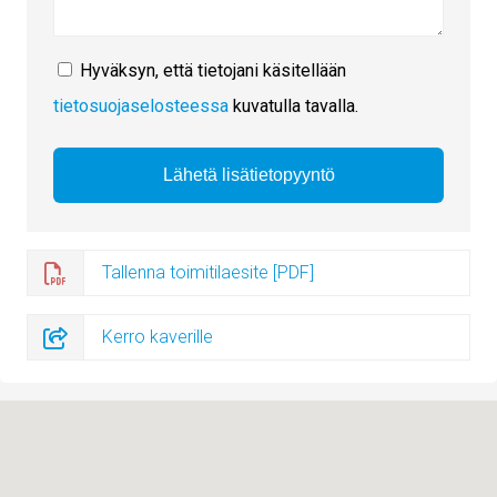
Hyväksyn, että tietojani käsitellään
tietosuojaselosteessa
kuvatulla tavalla.
Tallenna toimitilaesite [PDF]
Kerro kaverille