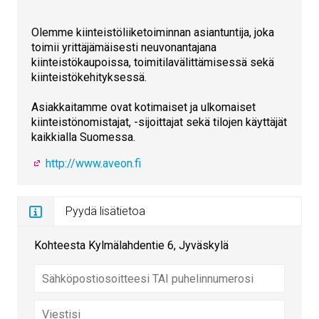
Olemme kiinteistöliiketoiminnan asiantuntija, joka
toimii yrittäjämäisesti neuvonantajana
kiinteistökaupoissa, toimitilavälittämisessä sekä
kiinteistökehityksessä.
Asiakkaitamme ovat kotimaiset ja ulkomaiset
kiinteistönomistajat, -sijoittajat sekä tilojen käyttäjät
kaikkialla Suomessa.
http://www.aveon.fi
Pyydä lisätietoa
Kohteesta Kylmälahdentie 6, Jyväskylä