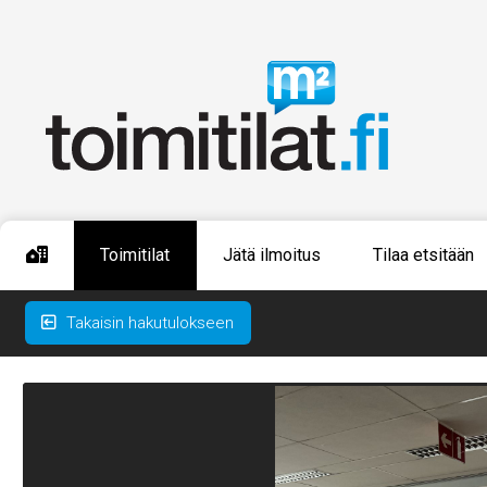
Toimitilat
Jätä ilmoitus
Tilaa etsitään
Takaisin hakutulokseen