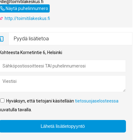
ville@toimitilakeskus.fi
0408592044
Näytä puhelinnumero
http://toimitilakeskus.fi
Pyydä lisätietoa
Kohteesta Kornetintie 6, Helsinki
Hyväksyn, että tietojani käsitellään
tietosuojaselosteessa
kuvatulla tavalla.