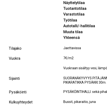
Näyttelytilaa
Tuotantotilaa
Varastotilaa
Työtilaa
Autotalli/-hallitilaa
Muuta tilaa
Yhteensä
Tilajako
Jaettavissa
Vuokra
7€/m2
Vuokraan sisältyy vesi, lämp
Sijainti
SUORANÄKYVYYS PITÄJÄNM
PIKARATIKKA PYSÄKKI 30m.
Pysäköinti
PYSÄKÖINTIHALLI. sekä pihall
Kulkuyhteydet
Bussit, pikaraitio, juna