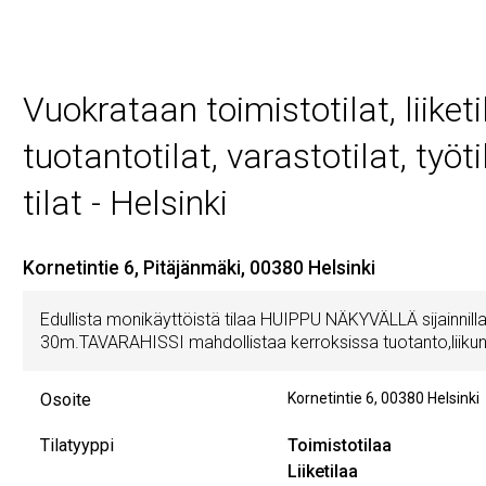
Vuokrataan toimistotilat, liiketil
tuotantotilat, varastotilat, työti
tilat - Helsinki
Kornetintie 6, Pitäjänmäki, 00380 Helsinki
Edullista monikäyttöistä tilaa HUIPPU NÄKYVÄLLÄ sijainni
30m.TAVARAHISSI mahdollistaa kerroksissa tuotanto,liikunt
Osoite
Kornetintie 6
,
00380
Helsinki
Tilatyyppi
Toimistotilaa
Liiketilaa