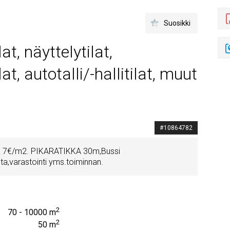
Suosikki
at, näyttelytilat,
lat, autotalli/-hallitilat, muut
#10864782
lla 7€/m2. PIKARATIKKA 30m,Bussi
a,varastointi yms.toiminnan.
2
70 - 10000 m
2
50 m