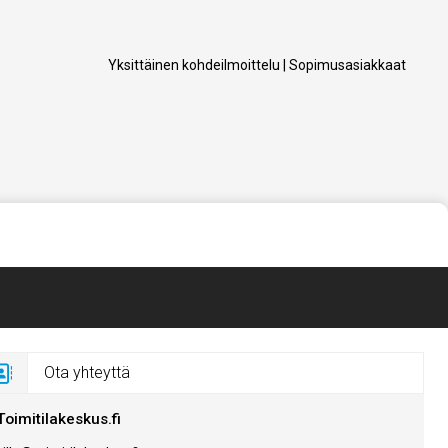
Yksittäinen kohdeilmoittelu
|
Sopimusasiakkaat
Ota yhteyttä
Toimitilakeskus.fi